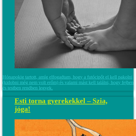
Hónapokig tartott, amíg elfogadtam, hogy a futócipőt el kell pakolni
(kidobni még nem volt erőm) és valami mást kell találni, hogy fejben
és testben rendben legyek.
Esti torna gyerekekkel – Szia,
jóga!