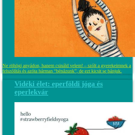
Ne röhögj anyádon, hanem csináld velem! – szólt a gyerekeimnek a
felszólítás és azóta hárman “bénázunk”, de ezt kicsit se bánjuk.
Vidéki élet: eperföldi jóga és
eperlekvár