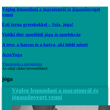
Végleg lemondani a maratonról és jógaszőnyeget
venni
Esti torna gyerekekkel – Szia, jóga!
Vidéki élet: eperföldi jóga és eperlekvár
A teve, a harcos és a kutya, aki lefelé nézett
AcroYoga
Visszaugrás a navigációra
Az oldal cikkei bevezetőkkel:
jóga
Végleg lemondani a maratonról és
jógaszőnyeget venni