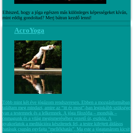
Elhiszed, hogy a jóga egészen más különleges képességeket kíván,
mint eddig gondoltad? Merj bátran kezdő lenni!
AcroYoga
Több mint két éve jógázom rendszeresen. Ebben a mozgásformában
találtam meg mindazt, amire az “itt és most”-ban leginkább szüksége
van a testemnek és a lelkemnek. A jóga filozófia – mondják –
önmagunk és a világ megismeréséhez vezető út, eszköz. A
gyakorlatok a meditációra készítenek fel, a testre kifejtett áldásos
hatásuk csupán egyfajta “mellékhatás”. Ma este a jógatanárom kicsit