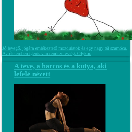
Jó levegő, jógára emlékeztető mozdulatok és egy nagy tál szamóca.
Az életemben igenis van rendszeresség. Olykor.
A teve, a harcos és a kutya, aki
lefelé nézett