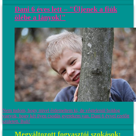
Dani 6 éves lett – "Üljenek a fiúk
ölébe a lányok!"
Nem tudom, hogy mivel érdemeltem ki, de végtelenül boldog
vagyok, hogy két ilyen csodás gyerekem van. Dani 6 évvel ezelőtt
született. Buli!
Megváltozott fogyasztói szokások: