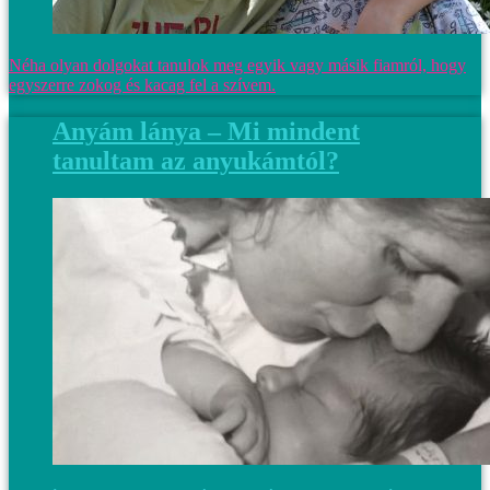
Néha olyan dolgokat tanulok meg egyik vagy másik fiamról, hogy
egyszerre zokog és kacag fel a szívem.
Anyám lánya – Mi mindent
tanultam az anyukámtól?