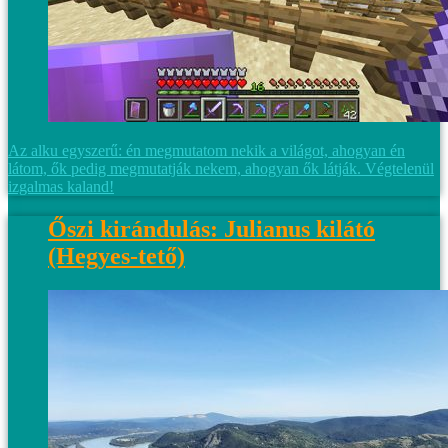
Az alku egyszerű: én megmutatom nekik a világot, ahogyan én
látom, ők pedig megmutatják nekem, ahogyan ők látják. Végtelenül
izgalmas kaland!
Őszi kirándulás: Julianus kilátó
(Hegyes-tető)