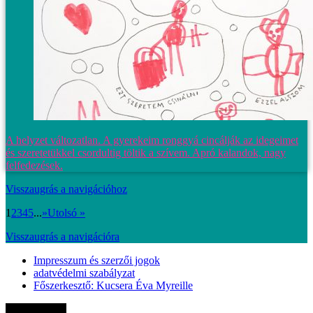
A helyzet változatlan. A gyerekeim ronggyá cincálják az idegeimet
és szeretetükkel csordultig töltik a szívem. Apró kalandok, nagy
felfedezések.
Visszaugrás a navigációhoz
1
2
3
4
5
...
»
Utolsó »
Visszaugrás a navigációra
Impresszum és szerzői jogok
adatvédelmi szabályzat
Főszerkesztő: Kucsera Éva Myreille