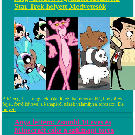
Star Trek helyett Medvetesók
A hétvégi lusta reggelek bája, főleg, ha borús az idő, hogy üres
fejjel, forró kávéval a kanapéról nézek valamilyen sorozatot. De
milyet?
Anya lettem: Zsombi 10 éves és
Minecraft cake a szülinapi torta