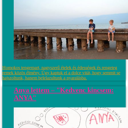
Homokos tengerpart, nagyszerű ételek és édességek és rengeteg
remek közös élmény. Úgy kaptuk el a dolce vitát, hogy semmit se
hajszoltunk, hanem belelazultunk a nyaralásba.
Anya lettem – "Kedvenc kincsem:
ANYA"