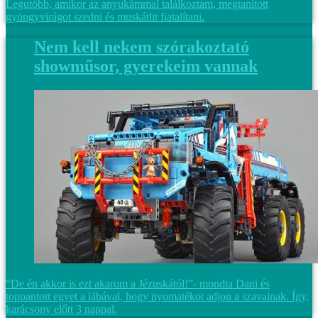
Legutóbb, amikor az anyukámmal találkoztam, megtanított
gyöngyvirágot szedni és muskátlit fiatalítani.
Nem kell nekem szórakoztató
showműsor, gyerekeim vannak
“De én akkor is ezt akarom a Jézuskától!”- mondta Dani és
toppantott egyet a lábával, hogy nyomatékot adjon a szavainak. Így,
karácsony előtt 3 nappal.