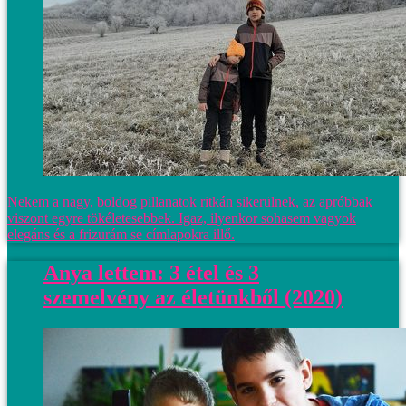
Nekem a nagy, boldog pillanatok ritkán sikerülnek, az apróbbak
viszont egyre tökéletesebbek. Igaz, ilyenkor sohasem vagyok
elegáns és a frizurám se címlapokra illő.
Anya lettem: 3 étel és 3
szemelvény az életünkből (2020)