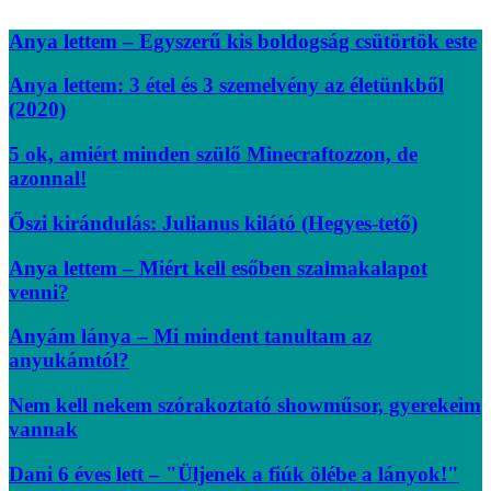
Anya lettem – Egyszerű kis boldogság csütörtök este
Anya lettem: 3 étel és 3 szemelvény az életünkből
(2020)
5 ok, amiért minden szülő Minecraftozzon, de
azonnal!
Őszi kirándulás: Julianus kilátó (Hegyes-tető)
Anya lettem – Miért kell esőben szalmakalapot
venni?
Anyám lánya – Mi mindent tanultam az
anyukámtól?
Nem kell nekem szórakoztató showműsor, gyerekeim
vannak
Dani 6 éves lett – "Üljenek a fiúk ölébe a lányok!"