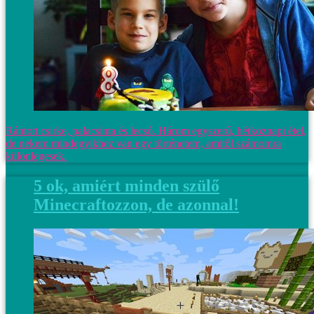
Rántott csirke, palacsinta és lecsó. Három egyszerű, hétköznapi étel,
de nekem mindegyikhez van egy történetem, amitől számomra
különlegesek.
5 ok, amiért minden szülő
Minecraftozzon, de azonnal!