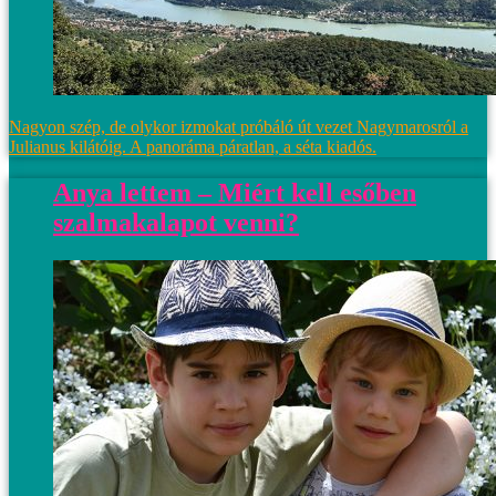
Nagyon szép, de olykor izmokat próbáló út vezet Nagymarosról a
Julianus kilátóig. A panoráma páratlan, a séta kiadós.
Anya lettem – Miért kell esőben
szalmakalapot venni?