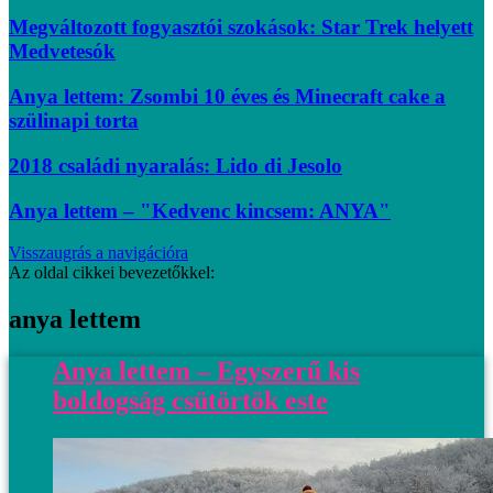
Megváltozott fogyasztói szokások: Star Trek helyett
Medvetesók
Anya lettem: Zsombi 10 éves és Minecraft cake a
szülinapi torta
2018 családi nyaralás: Lido di Jesolo
Anya lettem – "Kedvenc kincsem: ANYA"
Visszaugrás a navigációra
Az oldal cikkei bevezetőkkel:
anya lettem
Anya lettem – Egyszerű kis
boldogság csütörtök este