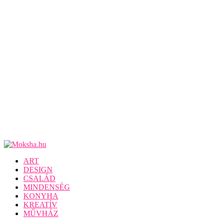
ART
DESIGN
CSALÁD
MINDENSÉG
KONYHA
KREATÍV
MŰVHÁZ