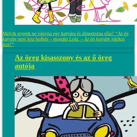
Melyik gyerek ne vágyna egy kutyára és álmodozna róla?
“Az én
kutyám nem lesz bolhás – mondta Lola. – Az én kutyám játékos
lesz!”
Az öreg kisasszony és az ő öreg
autója