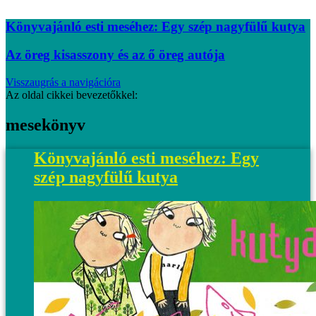
Könyvajánló esti meséhez: Egy szép nagyfülű kutya
Az öreg kisasszony és az ő öreg autója
Visszaugrás a navigációra
Az oldal cikkei bevezetőkkel:
mesekönyv
Könyvajánló esti meséhez: Egy
szép nagyfülű kutya