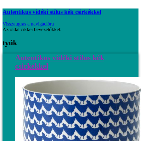
Autentikus vidéki stílus kék csirkékkel
Visszaugrás a navigációra
Az oldal cikkei bevezetőkkel:
tyúk
Autentikus vidéki stílus kék
csirkékkel