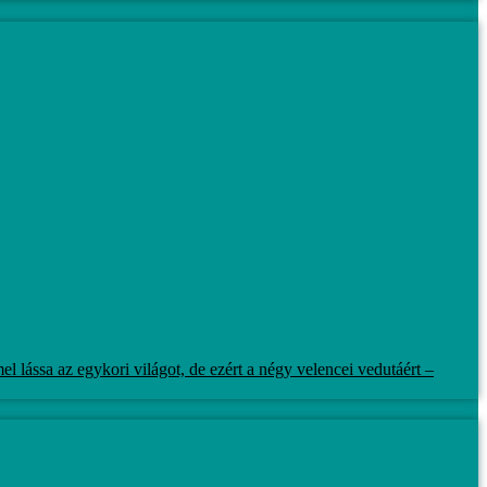
 lássa az egykori világot, de ezért a négy velencei vedutáért –