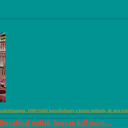
ületésnapján. 1600 évből hajszálvékony a közös múltunk, de arra érdem
lbevalóval tudják, hogyan kell úszni…