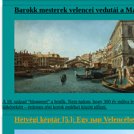
Barokk mesterek velencei vedutái a 
A 18. század “bloggerei” a festők. Nem tudom, hogy 300 év múlva lesz
látképekért – érdemes régi korok emlékei között időzni.
Hétvégi képtár [5.]: Egy nap Velencéb