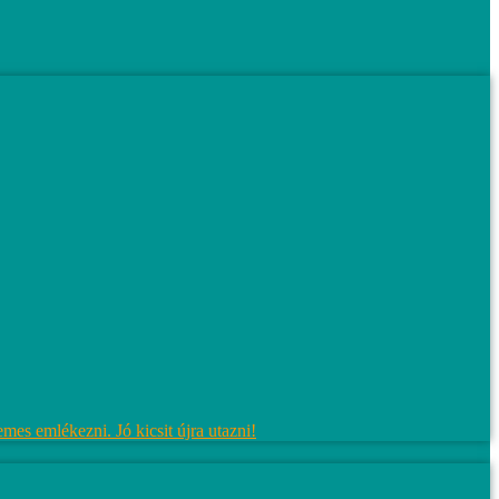
es emlékezni. Jó kicsit újra utazni!