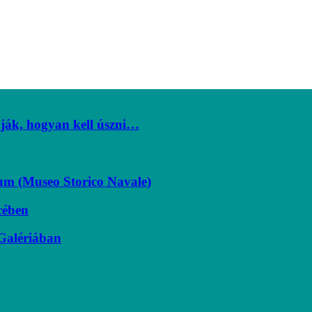
dják, hogyan kell úszni…
eum (Museo Storico Navale)
cében
Galériában