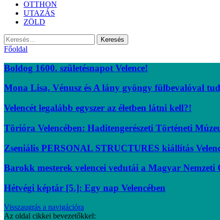
OTTHON
UTAZÁS
ZÖLD
Keresés:
Főoldal
Boldog 1600. születésnapot Velence!
Mona Lisa, Vénusz és A lány gyöngy fülbevalóval tu
Velencét legalább egyszer az életben látni kell?!
Törióra Velencében: Haditengerészeti Történeti Múz
Zseniális PERSONAL STRUCTURES kiállítás Velen
Barokk mesterek velencei vedutái a Magyar Nemzeti 
Hétvégi képtár [5.]: Egy nap Velencében
Visszaugrás a navigációra
Az oldal cikkei bevezetőkkel: