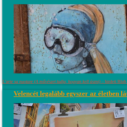
L’arte sa nuotare (A művészet tudja, hogyan kell úszni) –
hirdeti Blub
Velencét legalább egyszer az életben lát