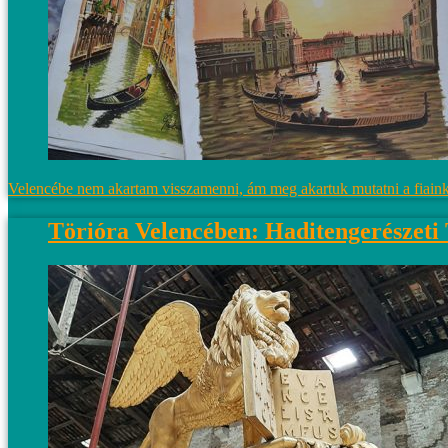
Velencébe nem akartam visszamenni, ám meg akartuk mutatni a fiainkn
Törióra Velencében: Haditengerészeti