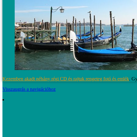
Kezemben akadt néhány régi CD és rajtuk rengeteg fotó és
emlék
. G
Visszaugrás a navigációhoz