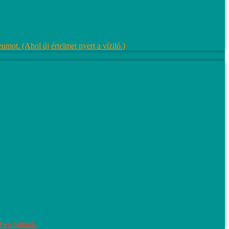
mot. (Ahol új értelmet nyert a víziló.)
ben láttunk.