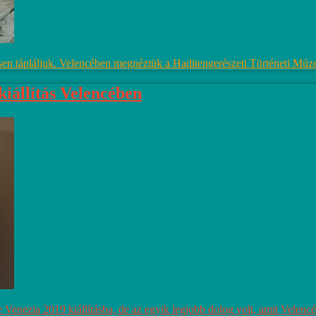
sen tápláljuk. Velencében megnéztük a Haditengerészeti Történeti Múzeu
llítás Velencében
e Venezia 2019 kiállításba, de az egyik legjobb dolog volt, amit Velencé