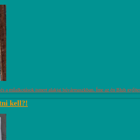
 és a műalkotások ismert alakjai búvármaszkban. Íme az én Blub gyűj
ni kell?!