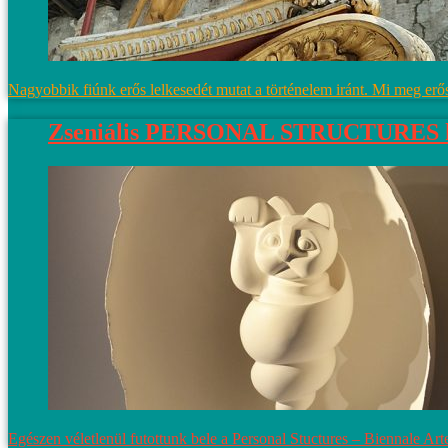
Nagyobbik fiúnk erős lelkesedét mutat a történelem iránt. Mi meg erő
Zseniális PERSONAL STRUCTURES kiá
Egészen véletlenül futottunk bele a Personal Stuctures – Biennale Art