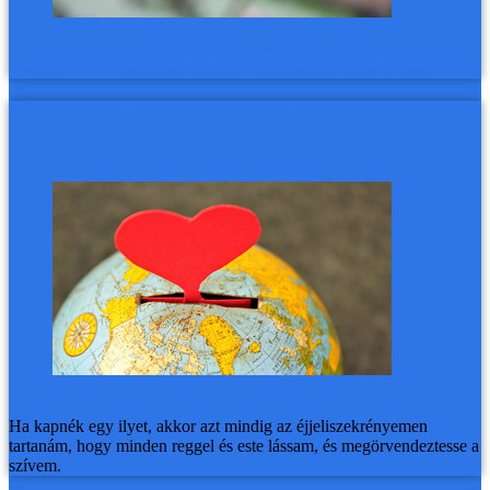
A barackfa rügyeiben ott feszül a tavasz ígérete. Napsütéses
vasárnap reggel letölthető háttérkép az ajándék! Hello tavasz!
A legromantikusabb ajándék
Valentin-napra
Ha kapnék egy ilyet, akkor azt mindig az éjjeliszekrényemen
tartanám, hogy minden reggel és este lássam, és megörvendeztesse a
szívem.