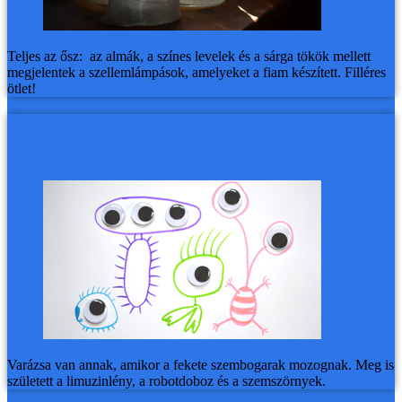
Teljes az ősz: az almák, a színes levelek és a sárga tökök mellett
megjelentek a szellemlámpások, amelyeket a fiam készített. Filléres
ötlet!
Egyszerűen kreatív: Adok szemet,
rajzolj lényt!
Varázsa van annak, amikor a fekete szembogarak mozognak. Meg is
született a limuzinlény, a robotdoboz és a szemszörnyek.