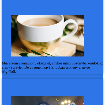
Az arany mindig nyerő: design
bögre 5 perc alatt
Már érzem a karácsony előszelét, amikor intim viszonyba kerülök az
arany sprayjel. De a reggeli kávé is jobban esik egy aranyos
bögréből.
Turbó-csigák: letölthető színezők
és feladatlapok