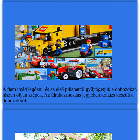
Kép a gyerekszobába: LEGO
dobozokból készült kollázs
A fiam imád legózni, és az első pillanattól gyűjtögetjük a dobozokat,
hiszen olyan szépek. Az újrahasznosítás jegyében kollázs készült a
dobozokból.
Könnyű, nyári lányka ruha
szabásmintával