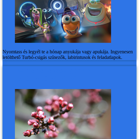
Nyomtass és legyél te a hónap anyukája vagy apukája. Ingyenesen
letölthető Turbó-csigás színezők, labirintusok és feladatlapok.
Ez már a tavasz ígérete –
Letölthető háttérkép