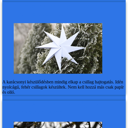
Karácsony: hajtogatott csillag
nyomtatópapírból
A karácsonyi készülődésben mindig elkap a csillag hajtogatás. Idén
nyolcágú, fehér csillagok készültek. Nem kell hozzá más csak papír
és olló.
Nyolclábú, fekete rémségek a
kopaszodó fákon