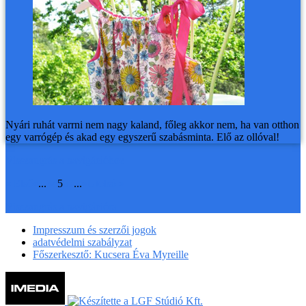
Nyári ruhát varrni nem nagy kaland, főleg akkor nem, ha van otthon
egy varrógép és akad egy egyszerű szabásminta. Elő az ollóval!
Visszaugrás a navigációhoz
« Első
«
...
3
4
5
6
7
...
»
Utolsó »
Visszaugrás a navigációra
Impresszum és szerzői jogok
adatvédelmi szabályzat
Főszerkesztő: Kucsera Éva Myreille