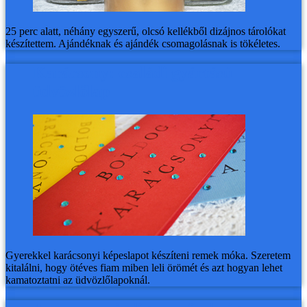
25 perc alatt, néhány egyszerű, olcsó kellékből dizájnos tárolókat
készítettem. Ajándéknak és ajándék csomagolásnak is tökéletes.
Karácsony: családi gyártású
üdvözlőlap
Gyerekkel karácsonyi képeslapot készíteni remek móka. Szeretem
kitalálni, hogy ötéves fiam miben leli örömét és azt hogyan lehet
kamatoztatni az üdvözlőlapoknál.