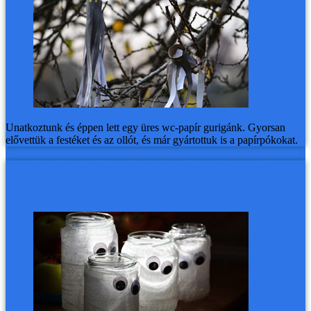
Unatkoztunk és éppen lett egy üres wc-papír gurigánk. Gyorsan
elővettük a festéket és az ollót, és már gyártottuk is a papírpókokat.
Szellemlámpások befőttes üvegből
és kötszerből