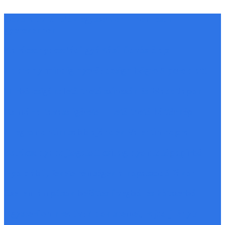
Dekoratív tárolók egyszerűen – nem csak
gyerekeknek
Karácsony: családi gyártású üdvözlőlap
Az arany mindig nyerő: design bögre 5 perc alatt
Turbó-csigák: letölthető színezők és feladatlapok
Ez már a tavasz ígérete – Letölthető háttérkép
A legromantikusabb ajándék Valentin-napra
Karácsony: hajtogatott csillag nyomtatópapírból
Nyolclábú, fekete rémségek a kopaszodó fákon
Szellemlámpások befőttes üvegből és kötszerből
Egyszerűen kreatív: Adok szemet, rajzolj lényt!