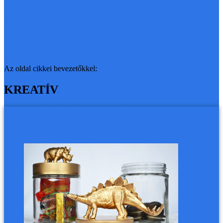
Kép a gyerekszobába: LEGO dobozokból készült
kollázs
Könnyű, nyári lányka ruha szabásmintával
Visszaugrás a navigációra
Az oldal cikkei bevezetőkkel:
KREATÍV
Dekoratív tárolók egyszerűen –
nem csak gyerekeknek