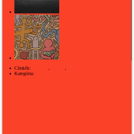
A megszelídített féktelen: vadállatok és gyerekek
Tuttomondo: A legutolsó Haring-freskó
Címkék:
budapest
,
konyha
,
nappali
Kategória:
ART