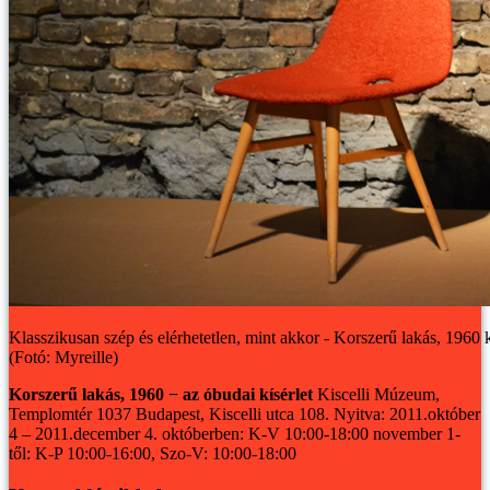
Klasszikusan szép és elérhetetlen, mint akkor - Korszerű lakás, 1960 
(Fotó: Myreille)
Korszerű lakás, 1960 − az óbudai kísérlet
Kiscelli Múzeum,
Templomtér
1037 Budapest, Kiscelli utca 108.
Nyitva: 2011.október
4 – 2011.december 4.
októberben: K-V 10:00-18:00
november 1-
től: K-P 10:00-16:00, Szo-V: 10:00-18:00