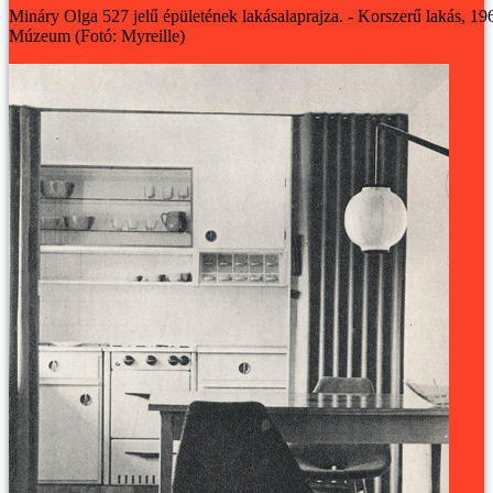
Mináry Olga 527 jelű épületének lakásalaprajza. - Korszerű lakás, 1960
Múzeum (Fotó: Myreille)