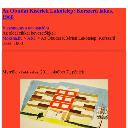
Az Óbudai Kísérleti Lakótelep: Korszerű lakás,
1960
Visszaugrás a navigációra
Az oldal cikkei bevezetőkkel:
Moksha.hu
>
ART
>
Az Óbudai Kísérleti Lakótelep: Korszerű
lakás, 1960
Az Óbudai Kísérleti Lakótelep: Korszerű lakás,
1960
Myreille -
2011. október 7., péntek
Publikálva: