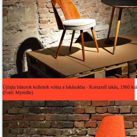
Újfajta bútorok kellettek volna a lakásokba - Korszerű lakás, 1960 kiá
(Fotó: Myreille)