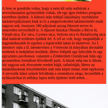
A fene se gondolta volna, hogy a nem túl szép sorházak a
tervezőasztalon gyönyörűek voltak, sőt egy igen érdekes program
keretében épültek.
A háború után fellépő lakáshiány enyhítésére
lakástervpályázatot írtak ki és a megnövekedett lakástermelés miatt
nagyon sok, összesen 180 pályázati anyag érkezett neves és
ismeretlen tervezőktől is. A díjazott házakat Óbudán a Bécsi út,
Váradi utca, Érc utca, Gyenes utca, Selyem utca és Reménység utca
által határolt területen épültek fel. A cél az volt, hogy megtalálják a
legpraktikusabb és egyben a legolcsóbb lakás és háztervet. Az I.
ütemterv után a II. ütemtervben a Vörösvári út irányában távolabbi
területek is beépítésre kerültek, illetve felépült egy bölcsőde és egy
egyszintes pavilonsor, valamint a Zöldterületi Osztálynak hála egy
geometrikus formában bővelkedő park.
A házak még ma is állnak,
bár nagyon sok elvesztette eredeti báját, rafinériáját, illetve az
átalakításoknak köszönhetően már más képet mutat, mint egykoron.
A tervezők bátor színeit felváltotta a semmilyen sárga, lecserélték a
nyílászárókat és néhány lapos tetős épületre tetőt tettek…