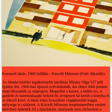
Korszerű lakás, 1960 kiállítás - Kiscelli Múzeum (Fotó: Myreille)
Az óbudai kísérlet legsikeresebb lakóháza Mináry Olga 527 jelű
épülete lett. 1960-ban típussá nyilvánították, ám ehhez több ponton
megváltoztatták az alaprajzot. Megszűnt a kamra, a külön wc, a
gardrób és harmonikaajtó helyett fix üvegezett fal került a konyha és
az étkező közé. A lakás teljes hosszában végighúzódó loggia
mélysége is csökkent.
A Kiscelli Múzeum templomterében eredeti
méretben építették fel a típuslakást, amelynek nem elsősorban a