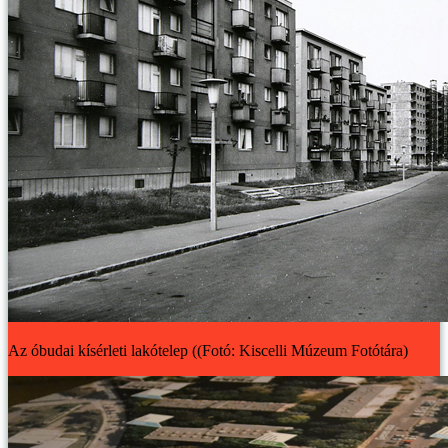
Az óbudai kísérleti lakótelep ((Fotó: Kiscelli Múzeum Fotótára)