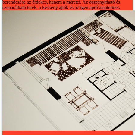
berendezése az érdekes, hanem a méretei. Az összenyitható és
szeparálható terek, a keskeny ajtók és az igen apró alapterület.