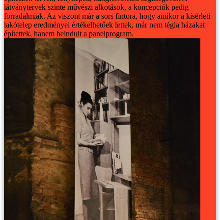
látványtervek szinte művészi alkotások, a koncepciók pedig
forradalmiak. Az viszont már a sors fintora, hogy amikor a kísérleti
lakótelep eredményei értékelhetőek lettek, már nem tégla házakat
építettek, hanem beindult a panelprogram.