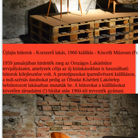
Újfajta bútorok - Korszerű lakás, 1960 kiállítás - Kiscelli Múzeum (Fo
1959 januárjában hirdették meg az Országos Lakásbútor
tervpályázatot, amelynek célja az új kislakásokban is használható
bútorok kifejlesztése volt. A prototípusokat iparművészeti kiállításon,
a null-szériás darabokat pedig az Óbudai Kísérleti Lakótelep
bebútorozott lakásaiban mutatták be. A bútorokat a kiállításokat
követően társadalmi (!) bírálat után 1960-tól tervezték gyártani.