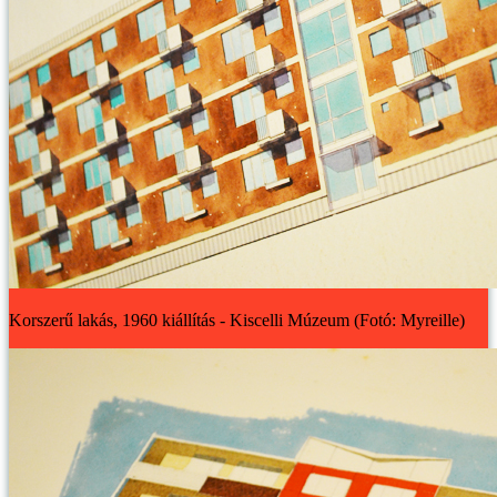
Korszerű lakás, 1960 kiállítás - Kiscelli Múzeum (Fotó: Myreille)