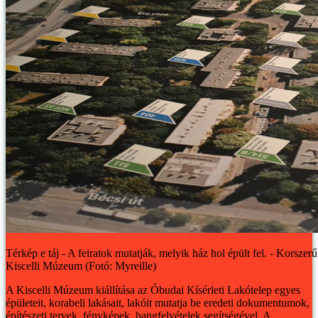
Térkép e táj - A feiratok mutatják, melyik ház hol épült fel. - Korszerű 
Kiscelli Múzeum (Fotó: Myreille)
A Kiscelli Múzeum kiállítása az Óbudai Kísérleti Lakótelep egyes
épületeit, korabeli lakásait, lakóit mutatja be eredeti dokumentumok,
építészeti tervek, fényképek, hangfelvételek segítségével. A