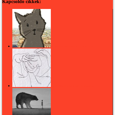
Kapcsoldó cikkek:
A macska tizenhatszor - Hello cica!
Gavin Worth elképesztő drótszobrai