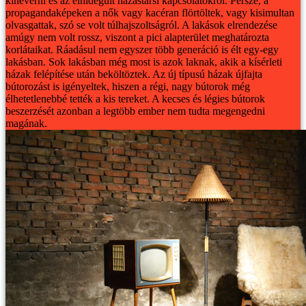
kiheverni és az elhidegült házastársi kapcsolatokról. Persze, a
propagandaképeken a nők vagy kacéran flörtöltek, vagy kisimultan
olvasgattak, szó se volt túlhajszoltságról.
A lakások elrendezése
amúgy nem volt rossz, viszont a pici alapterület meghatározta
korlátaikat. Ráadásul nem egyszer több generáció is élt egy-egy
lakásban. Sok lakásban még most is azok laknak, akik a kísérleti
házak felépítése után beköltöztek.
Az új típusú házak újfajta
bútorozást is igényeltek, hiszen a régi, nagy bútorok még
élhetetlenebbé tették a kis tereket. A kecses és légies bútorok
beszerzését azonban a legtöbb ember nem tudta megengedni
magának.