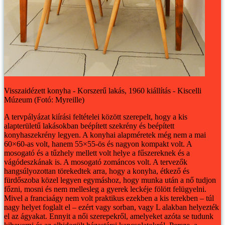
Visszaidézett konyha - Korszerű lakás, 1960 kiállítás - Kiscelli
Múzeum (Fotó: Myreille)
A tervpályázat kiírási feltételei között szerepelt, hogy a kis
alapterületű lakásokban beépített szekrény és beépített
konyhaszekrény legyen. A konyhai alapméretek még nem a mai
60×60-as volt, hanem 55×55-ös és nagyon kompakt volt. A
mosogató és a tűzhely mellett volt helye a fűszereknek és a
vágódeszkának is. A mosogató zománcos volt.
A tervezők
hangsúlyozottan törekedtek arra, hogy a konyha, étkező és
fürdőszoba közel legyen egymáshoz, hogy munka után a nő tudjon
főzni, mosni és nem mellesleg a gyerek leckéje fölött felügyelni.
Mivel a franciaágy nem volt praktikus ezekben a kis terekben – túl
nagy helyet foglalt el – ezért vagy sorban, vagy L alakban helyezték
el az ágyakat. Ennyit a női szerepekről, amelyeket azóta se tudunk