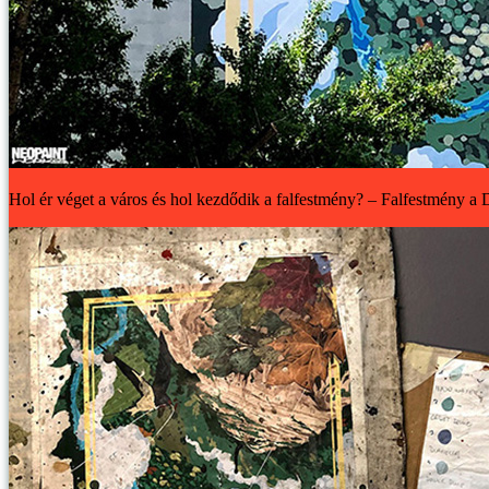
Hol ér véget a város és hol kezdődik a falfestmény? – Falfestmény a