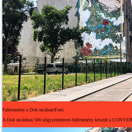
Falfestmény a Dob utcában/Fotó:
Neopaint
A Dob utcánban 500 négyzetméteres falfestmény készült a CONVERSE Ci