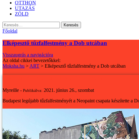
OTTHON
UTAZÁS
ZÖLD
Keresés:
Főoldal
Elképesztő tűzfalfestmény a Dob utcában
Visszaugrás a navigációra
Az oldal cikkei bevezetőkkel:
Moksha.hu
>
ART
>
Elképesztő tűzfalfestmény a Dob utcában
Elképesztő tűzfalfestmény a Dob utcában
Myreille -
2021. június 26., szombat
Publikálva:
Budapest legújabb tűzfalfestményét a Neopaint csapata készítette a Do