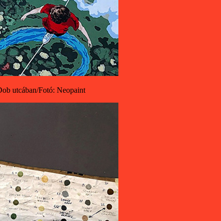
 Dob utcában/Fotó: Neopaint