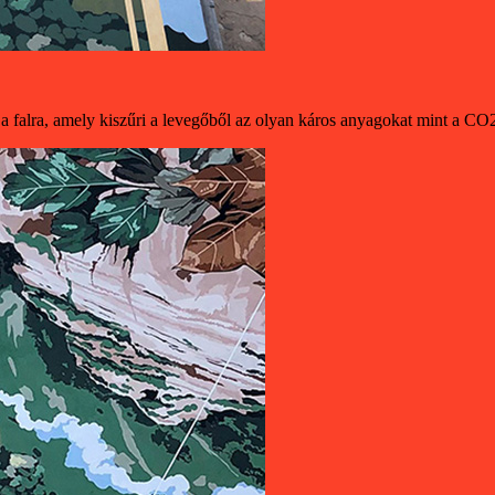
 a falra, amely kiszűri a levegőből az olyan káros anyagokat mint a CO