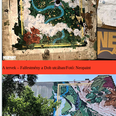
A tervek – Falfestmény a Dob utcában/Fotó: Neopaint