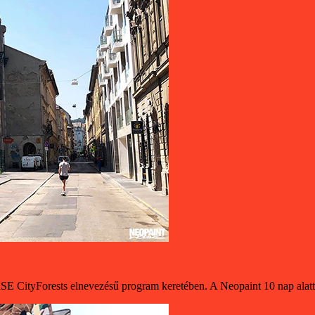
tyForests elnevezésű program keretében. A Neopaint 10 nap alatt készí