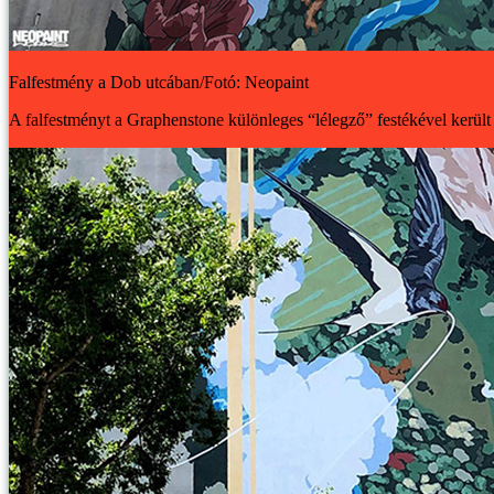
Falfestmény a Dob utcában/Fotó: Neopaint
A falfestményt a Graphenstone különleges “lélegző” festékével került