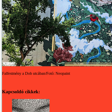
Falfestmény a Dob utcában/Fotó: Neopaint
Kapcsoldó cikkek: