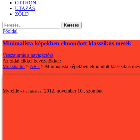
OTTHON
UTAZÁS
ZÖLD
Keresés:
Főoldal
Minimalista képekben elmondott klasszikus mesék
Visszaugrás a navigációra
Az oldal cikkei bevezetőkkel:
Moksha.hu
>
ART
>
Minimalista képekben elmondott klasszikus me
Minimalista képekben elmondott klasszikus mesék
Myreille -
2012. november 10., szombat
Publikálva: