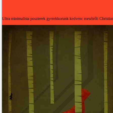
Ultra minimalista poszterek gyerekkorunk kedvenc meséiről: Christian