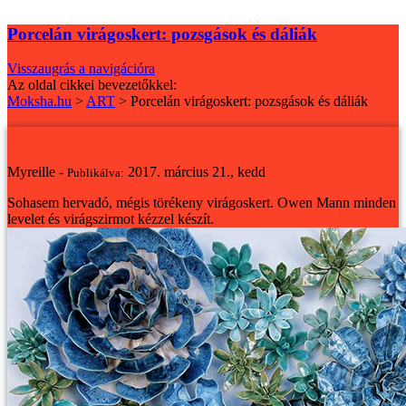
Porcelán virágoskert: pozsgások és dáliák
Visszaugrás a navigációra
Az oldal cikkei bevezetőkkel:
Moksha.hu
>
ART
>
Porcelán virágoskert: pozsgások és dáliák
Porcelán virágoskert: pozsgások és dáliák
Myreille -
2017. március 21., kedd
Publikálva:
Sohasem hervadó, mégis törékeny virágoskert. Owen Mann minden
levelet és virágszirmot kézzel készít.