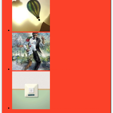
Papírból és fényekből alkotott varázslatos képek
Vegyen Sárközyt!
„Volt egy visszatérő álmom gyerekkorom
környezetében”