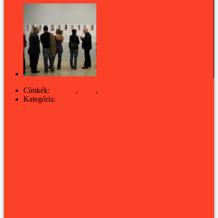
Hatalmi játszmák
Címkék:
pozsgás
,
rózsa
,
virág
Kategória:
ART