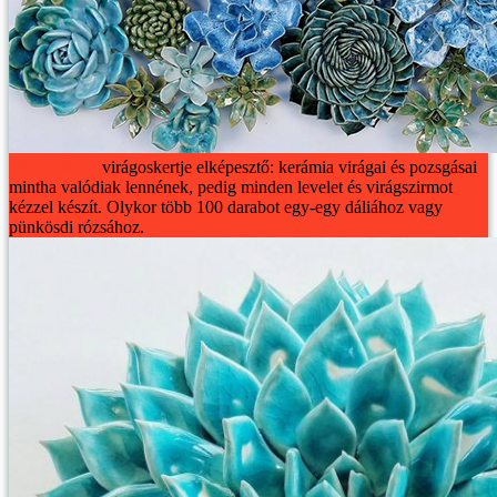
Owen Mann
virágoskertje elképesztő: kerámia virágai és pozsgásai
mintha valódiak lennének, pedig minden levelet és virágszirmot
kézzel készít. Olykor több 100 darabot egy-egy dáliához vagy
pünkösdi rózsához.