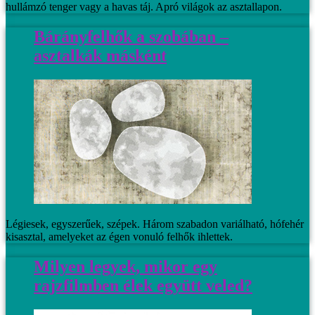
hullámzó tenger vagy a havas táj. Apró világok az asztallapon.
Bárányfelhők a szobában –
asztalkák másként
Légiesek, egyszerűek, szépek. Három szabadon variálható, hófehér
kisasztal, amelyeket az égen vonuló felhők ihlettek.
Milyen legyek, mikor egy
rajzfilmben élek együtt veled?