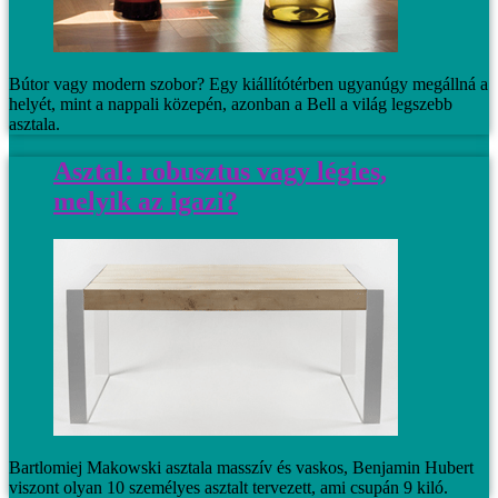
Bútor vagy modern szobor? Egy kiállítótérben ugyanúgy megállná a
helyét, mint a nappali közepén, azonban a Bell a világ legszebb
asztala.
Asztal: robusztus vagy légies,
melyik az igazi?
Bartlomiej Makowski asztala masszív és vaskos, Benjamin Hubert
viszont olyan 10 személyes asztalt tervezett, ami csupán 9 kiló.