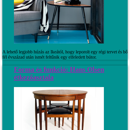
A lehető legjobb húzás az Ikeától, hogy leporolt egy régi tervet és bő
fél évszázad után ismét feltűnik egy elfeledett bútor.
Forma és funkció: Hans Olsen
étkezőasztala