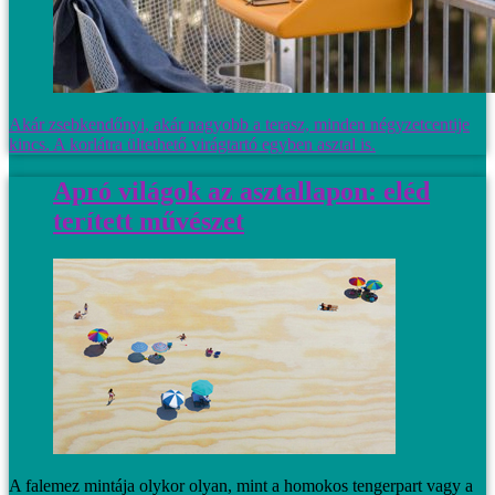
Akár zsebkendőnyi, akár nagyobb a terasz, minden négyzetcentije
kincs. A korlátra ültethető virágtartó egyben asztal is.
Apró világok az asztallapon: eléd
terített művészet
A falemez mintája olykor olyan, mint a homokos tengerpart vagy a