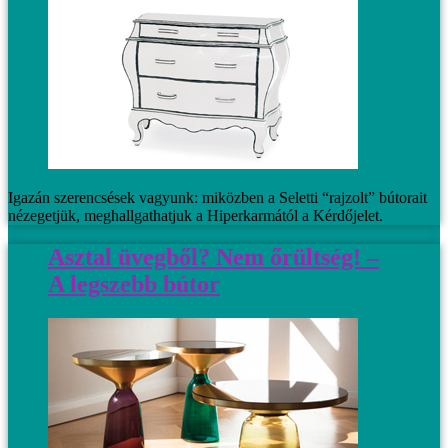
Igazán szerencsések vagyunk: miközben a Seletti “rajzolt” bútorait
nézegetjük, meghallgathatjuk a Hiperkarmától a Kérdőjelet.
Asztal üvegből? Nem őrültség! –
A legszebb bútor