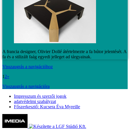
A francia designer, Olivier Dollé átértelmezte a fa bútor jelentését. A
fa és a stilizált faág egyedi jelleget ad tárgyainak.
Visszaugrás a navigációhoz
1
2
»
Visszaugrás a navigációra
Impresszum és szerzői jogok
adatvédelmi szabályzat
Főszerkesztő: Kucsera Éva Myreille