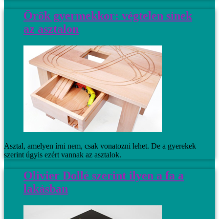
Örök gyermekkor: végtelen sínek
az asztalon
Asztal, amelyen írni nem, csak vonatozni lehet. De a gyerekek
szerint úgyis ezért vannak az asztalok.
Olivier Dollé szerint ilyen a fa a
lakásban