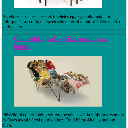
Az étkezőasztal és a székek tökéletes egységet alkotnak, ám
felforgatják az eddig elképzeléseinket erről a bútorról. Évtizedek óta
verhetetlen.
Gondold újra! – 4 igazán furcsa
bútor
Plüssökből épített fotel, szekrény beépített székkel, újságos zsámoly
és füves asztal városi piknikekhez. Őrült bútorokkal az unalom
ellen.