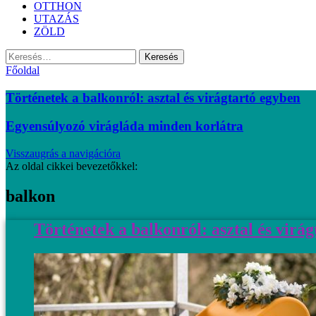
OTTHON
UTAZÁS
ZÖLD
Keresés:
Főoldal
Történetek a balkonról: asztal és virágtartó egyben
Egyensúlyozó virágláda minden korlátra
Visszaugrás a navigációra
Az oldal cikkei bevezetőkkel:
balkon
Történetek a balkonról: asztal és virá