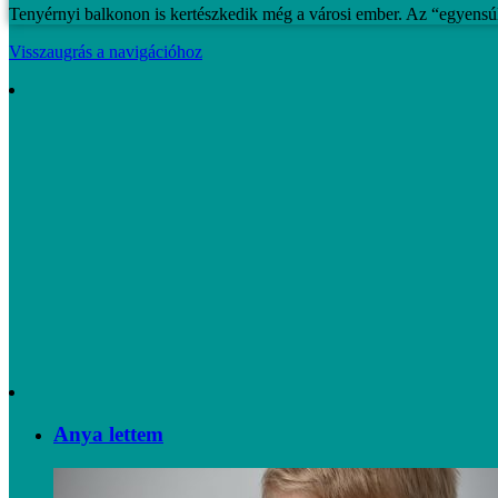
Tenyérnyi balkonon is kertészkedik még a városi ember. Az “egyensúl
Visszaugrás a navigációhoz
Anya lettem