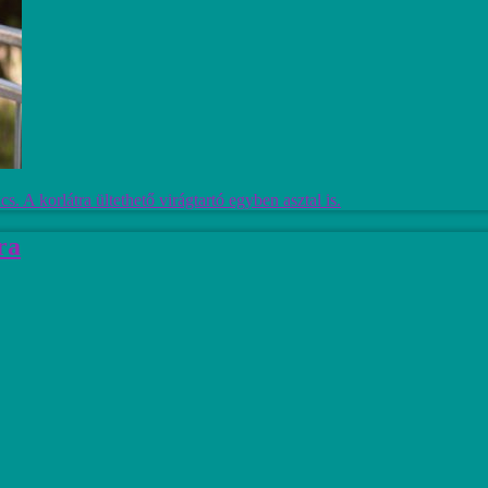
 A korlátra ültethető virágtartó egyben asztal is.
ra