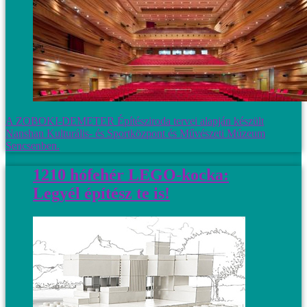
A ZOBOKI-DEMETER Építésziroda tervei alapján készült
Nanshan Kulturális- és Sportközpont és Művészeti Múzeum
Sencsenben.
1210 hófehér LEGO-kocka:
Legyél építész te is!