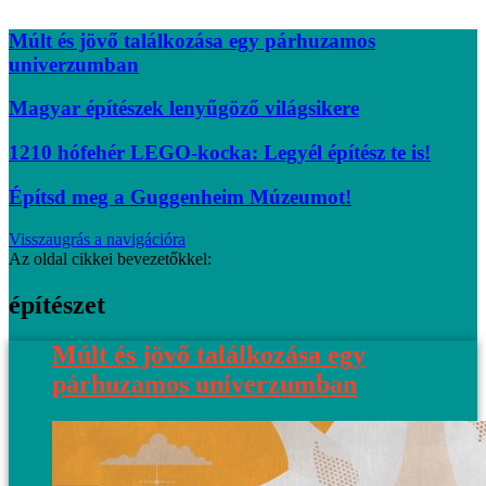
Múlt és jövő találkozása egy párhuzamos
univerzumban
Magyar építészek lenyűgöző világsikere
1210 hófehér LEGO-kocka: Legyél építész te is!
Építsd meg a Guggenheim Múzeumot!
Visszaugrás a navigációra
Az oldal cikkei bevezetőkkel:
építészet
Múlt és jövő találkozása egy
párhuzamos univerzumban