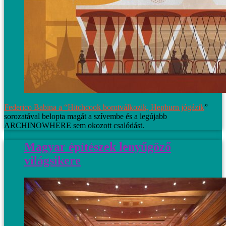
Federico Babina a “
Hitchcook borotválkozik, Hepburn jógázik
”
sorozatával belopta magát a szívembe és a legújabb
ARCHINOWHERE sem okozott csalódást.
Magyar építészek lenyűgöző
világsikere