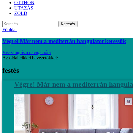
OTTHON
UTAZÁS
ZÖLD
Keresés:
Főoldal
Végre! Már nem a mediterrán hangulatot keressük
Visszaugrás a navigációra
Az oldal cikkei bevezetőkkel:
festés
Végre! Már nem a mediterrán hangula