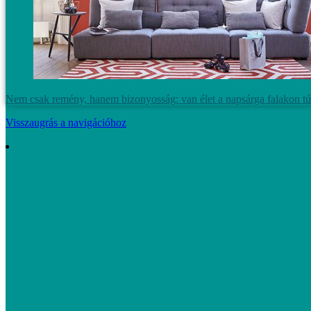
Nem csak remény, hanem bizonyosság: van élet a napsárga falakon túl i
Visszaugrás a navigációhoz