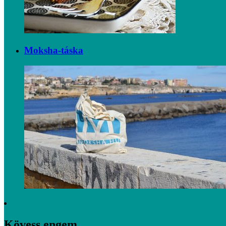
Moksha-táska
Kövess engem