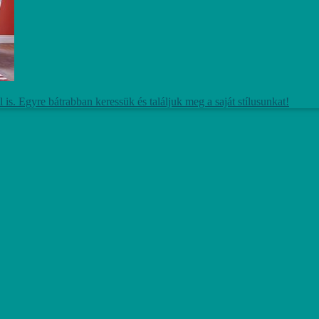
s. Egyre bátrabban keressük és találjuk meg a saját stílusunkat!