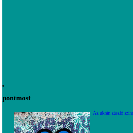
pontmost
Az ukrán zászló szín