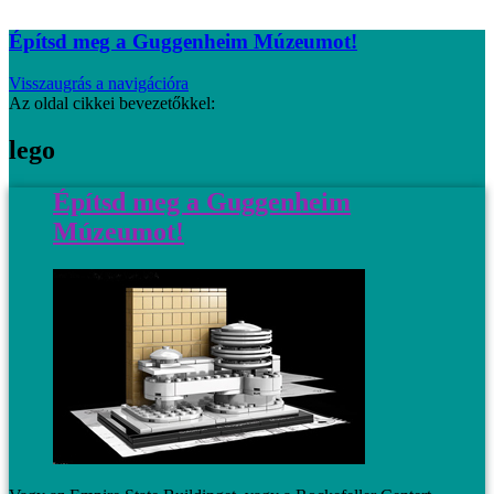
Építsd meg a Guggenheim Múzeumot!
Visszaugrás a navigációra
Az oldal cikkei bevezetőkkel:
lego
Építsd meg a Guggenheim
Múzeumot!