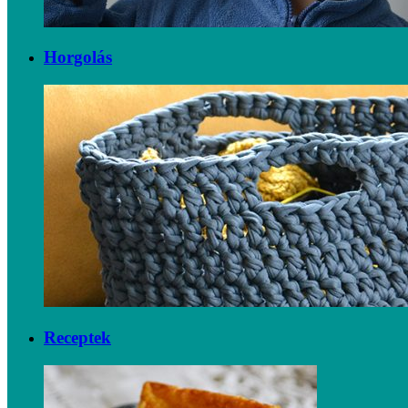
Horgolás
Receptek