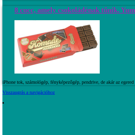
8 cucc, amely csokoládénak tűnik. Y
iPhone tok, számológép, fényképezőgép, pendrive, de akár az egered i
Visszaugrás a navigációhoz