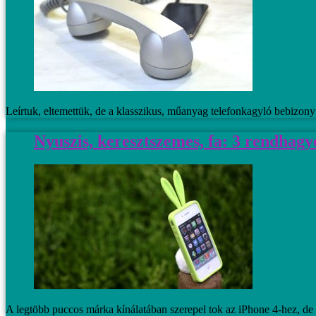
Leírtuk, eltemettük, de a klasszikus, műanyag telefonkagyló bebizonyí
Nyuszis, keresztszemes, fa: 3 rendhagy
A legtöbb puccos márka kínálatában szerepel tok az iPhone 4-hez, de