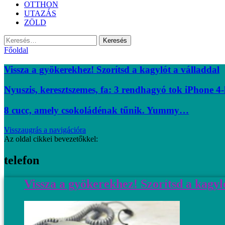
OTTHON
UTAZÁS
ZÖLD
Keresés:
Főoldal
Vissza a gyökerekhez! Szorítsd a kagylót a válladdal
Nyuszis, keresztszemes, fa: 3 rendhagyó tok iPhone 4
8 cucc, amely csokoládénak tűnik. Yummy…
Visszaugrás a navigációra
Az oldal cikkei bevezetőkkel:
telefon
Vissza a gyökerekhez! Szorítsd a kagyl