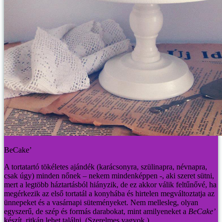
BeCake’
A tortatartó tökéletes ajándék (karácsonyra, szülinapra, névnapra,
csak úgy) minden nőnek – nekem mindenképpen -, aki szeret sütni,
mert a legtöbb háztartásból hiányzik, de ez akkor válik feltűnővé, ha
megérkezik az első tortatál a konyhába és hirtelen megváltoztatja az
ünnepeket és a vasárnapi süteményeket. Nem mellesleg, olyan
egyszerű, de szép és formás darabokat, mint amilyeneket a
BeCake’
készít, ritkán lehet találni. (Szerelmes vagyok.)
BeCake’ tortatálak>>