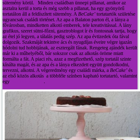
sütemény körül.
Minden családban ünnepi pillanat, amikor az
asztalra kerül a torta és még szebb a pillanat, ha egy gyönyörű
tortatálon áll a feldíszített sütemény. A
BeCake’
tortatartók születése
ugyancsak családi történet.
Az apa a Balaton parton él, a lánya a
fővárosban, mindketten alkotó emberek, tele kreativitással. A lány
grafikus, szeret sütni-főzni, gasztroblogot ír és fontosnak tartja, hogy
az étel jó legyen, a tálalás pedig szép. Az apa évtizedek óta fával
dolgozik. Szakmáját tekintve ács és nyugdíjas éveire végre igazán
hódolni tud hobbijának, az esztergált fának. Rengeteg ajándék került
már ki a műhelyéből, bár sokszor csak az alkotás öröme miatt
formálta a fát.
A piaci rés, azaz a megfizethető, szép tortatál szinte
kínálta magát, és az apa és a lánya elkezdett együtt gondolkodni,
tervezni, alkotni. A végeredmény egy családi márka, a
BeCake’
és
az első közös alkotás a többféle színben kapható tortatartó, valamint
egy
zseniális website
.