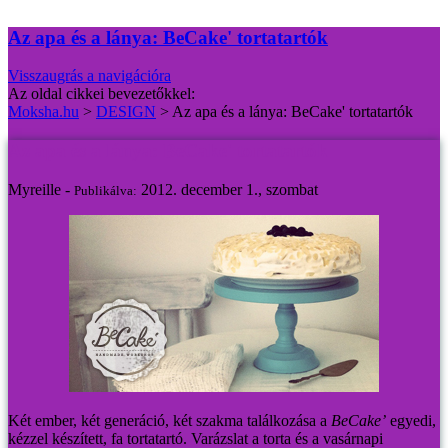
Az apa és a lánya: BeCake' tortatartók
Visszaugrás a navigációra
Az oldal cikkei bevezetőkkel:
Moksha.hu
>
DESIGN
>
Az apa és a lánya: BeCake' tortatartók
Az apa és a lánya: BeCake' tortatartók
Myreille -
2012. december 1., szombat
Publikálva:
Két ember, két generáció, két szakma találkozása a
BeCake’
egyedi,
kézzel készített, fa tortatartó. Varázslat a torta és a vasárnapi