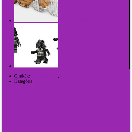
Igénytelen vagy ötletes? - Ne higgy a szemednek!
Ébresszen téged Darth Vader! - Az erő veled van...
Címkék:
konyhaeszköz
,
tortatál
Kategória:
DESIGN