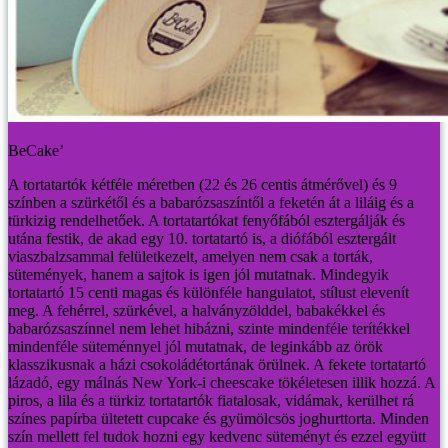
BeCake’
A tortatartók kétféle méretben (22 és 26 centis átmérővel) és 9
színben a szürkétől és a babarózsaszíntől a feketén át a liláig és a
türkizig rendelhetőek. A tortatartókat fenyőfából esztergálják és
utána festik, de akad egy 10. tortatartó is, a diófából esztergált
viaszbalzsammal felületkezelt, amelyen nem csak a torták,
sütemények, hanem a sajtok is igen jól mutatnak.
Mindegyik
tortatartó 15 centi magas és különféle hangulatot, stílust elevenít
meg. A fehérrel, szürkével, a halványzölddel, babakékkel és
babarózsaszínnel nem lehet hibázni, szinte mindenféle terítékkel
mindenféle süteménnyel jól mutatnak, de leginkább az örök
klasszikusnak a házi csokoládétortának örülnek. A fekete tortatartó
lázadó, egy málnás New York-i cheescake tökéletesen illik hozzá. A
piros, a lila és a türkiz tortatartók fiatalosak, vidámak, kerülhet rá
színes papírba ültetett cupcake és gyümölcsös joghurttorta. Minden
szín mellett fel tudok hozni egy kedvenc süteményt és ezzel együtt