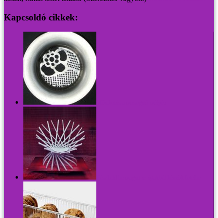
Kapcsoldó cikkek:
Műalkotás a mosogató mélyén
Fészkeld be magad az ágakból készült fotelbe