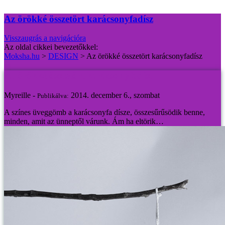
Az örökké összetört karácsonyfadísz
Visszaugrás a navigációra
Az oldal cikkei bevezetőkkel:
Moksha.hu
>
DESIGN
>
Az örökké összetört karácsonyfadísz
Az örökké összetört karácsonyfadísz
Myreille -
2014. december 6., szombat
Publikálva:
A színes üveggömb a karácsonyfa dísze, összesűrűsödik benne,
minden, amit az ünneptől várunk. Ám ha eltörik…