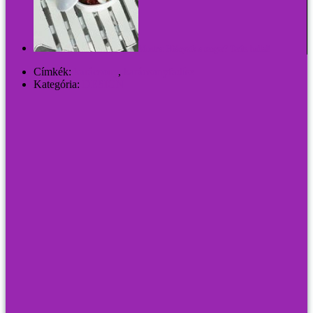
Mustra: Hiányzik a tenger? Teríts hallal!
Címkék:
karácsony
,
karácsonyfadísz
Kategória:
DESIGN