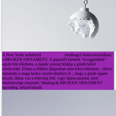
A New Yorki székhelyű
Snarkitecture
rendhagyó karácsonyfadísze,
a BROKEN ORNAMENT. A gipszből kiöntött “üveggömbök”
egyik fele tökéletes, a másik viszont feltárja a gömb belső
szerkezetét. Ebben a félkész állapotban nem lehet eldönteni – illetve
mindenki a maga kedve szerint döntheti el -, hogy a gömb éppen
készül, útban van a teljesség felé, vagy éppen pusztul, mert
tökéletessége összetört. Mindegyik BROKEN ORNAMENT
egyedileg, kézzel készül.