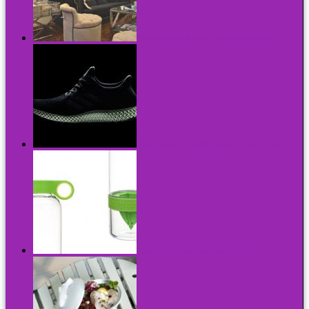
Négycsillagos flamand-mix gyöngysorral
Irány a jövő! Fényből készít cipőt az Adidas?
Valódi gyümölcsökkel ízesített vizek