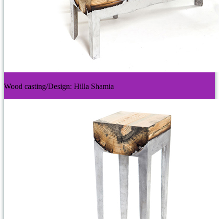
Wood casting/Design: Hilla Shamia