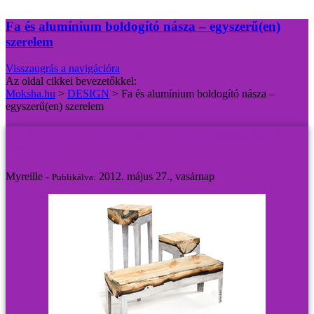
Fa és alumínium boldogító násza – egyszerű(en)
szerelem
Visszaugrás a navigációra
Az oldal cikkei bevezetőkkel:
Moksha.hu
>
DESIGN
>
Fa és alumínium boldogító násza –
egyszerű(en) szerelem
Fa és alumínium boldogító násza – egyszerű(en)
szerelem
Myreille -
2012. május 27., vasárnap
Publikálva: