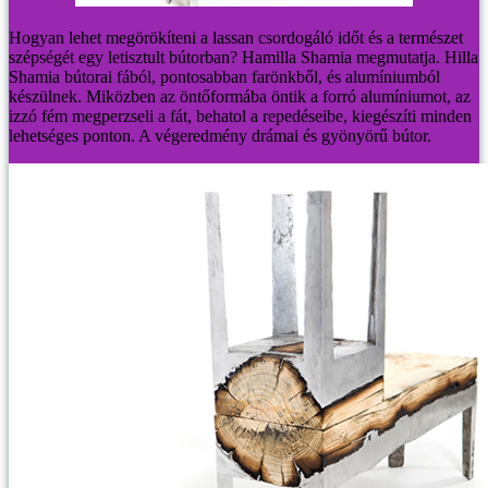
Hogyan lehet megörökíteni a lassan csordogáló időt és a természet
szépségét egy letisztult bútorban? Hamilla Shamia megmutatja.
Hilla
Shamia bútorai fából, pontosabban farönkből, és alumíniumból
készülnek. Miközben az öntőformába öntik a forró alumíniumot, az
izzó fém megperzseli a fát, behatol a repedéseibe, kiegészíti minden
lehetséges ponton. A végeredmény drámai és gyönyörű bútor.