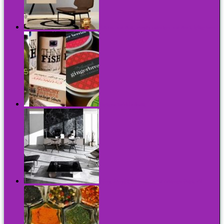
Arcos bútorok, avagy minden bútornak lelke van
Nekem való holmik
Fény, árnyék és bútorok az ötvenes évekből