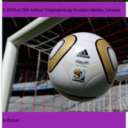
A 2010-es Dél-Afrikai Világbajnokság hivatalos labdája: Jabulani
Jo'Bulani