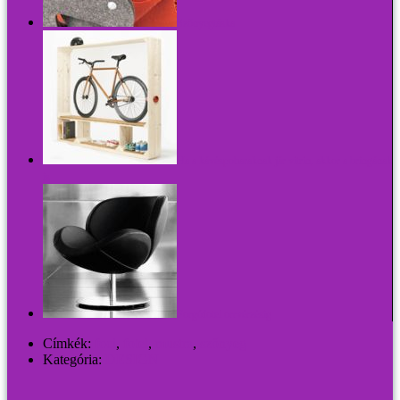
Szőnyegtáska
Ha a kávéspoharaknak jár vitrin, akkor a bringának
is
Forgófotel orrvérzésig
Címkék:
foci
,
fotel
,
mustra
,
szőnyeg
Kategória:
DESIGN