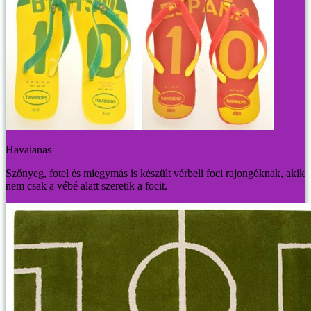
Havaianas
Szőnyeg, fotel és miegymás is készült vérbeli foci rajongóknak, akik
nem csak a vébé alatt szeretik a focit.