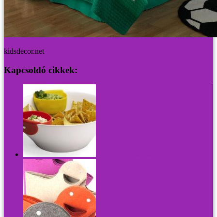
kidsdecor.net
Kapcsoldó cikkek:
Mozizás Shiva számtalan keze nélkül