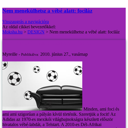
Nem menekülhetsz a vébé alatt: fociláz
Visszaugrás a navigációra
Az oldal cikkei bevezetőkkel:
Moksha.hu
>
DESIGN
>
Nem menekülhetsz a vébé alatt: fociláz
Nem menekülhetsz a vébé alatt: fociláz
Myreille -
2010. június 27., vasárnap
Publikálva:
Minden, ami foci és
ami ami szigorúan a pályán kívül történik. Szeretjük a focit!
Az
Adidas az 1970-es mexikói világbajnokságra készített először
hivatalos vébé-labdát, a Telstart. A 2010-es Dél-Afrikai