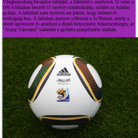
Világbajnokság hivatalos labdáját, a Jabulani-t, amelynek 11 színe a
Dél-Afrikában beszélt 11 nyelvet szimbolizálja, szintén az Adidas
gyártja. A Jabulani zulu nyelven azt jelenti, hogy örömet és
boldogság hoz. A Jabulani aranyos változata a Jo’Bulani, amely a
döntő sportszere és amellyel a döntő helyszínére Johannesburgra, az
“Arany Városára” valamint a győztes aranyérmére utalnak.