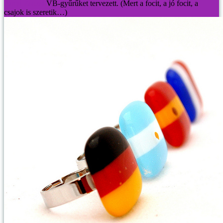
Panyi Zsuzsi
VB-gyűrűket tervezett. (Mert a focit, a jó focit, a
csajok is szeretik…)