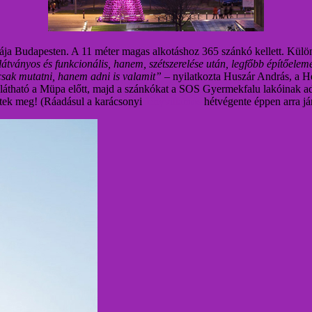
ája Budapesten. A 11 méter magas alkotáshoz 365 szánkó kellett.
Külön
látványos és funkcionális, hanem, szétszerelése után, legfőbb építőele
csak mutatni, hanem adni is valamit”
– nyilatkozta Huszár András, a Hel
g látható a Müpa előtt, majd a szánkókat a SOS Gyermekfalu lakóinak 
étek meg! (Ráadásul a karácsonyi
fényvillamos
hétvégente éppen arra jár