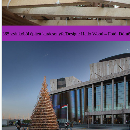
365 szánkóból épített karácsonyfa/Design: Hello Wood – Fotó: Dömö