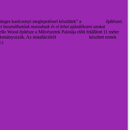
leges karácsonyi meglepetéssel készültek” a
Hello Wood
építészei.
mei használhatóak maradnak és el lehet ajándékozni azokat
lo Wood építésze a Művészetek Palotája előtt felállított 11 méter
adományozzák. Az installációról
Dömölky Dániel
készített remek
.)