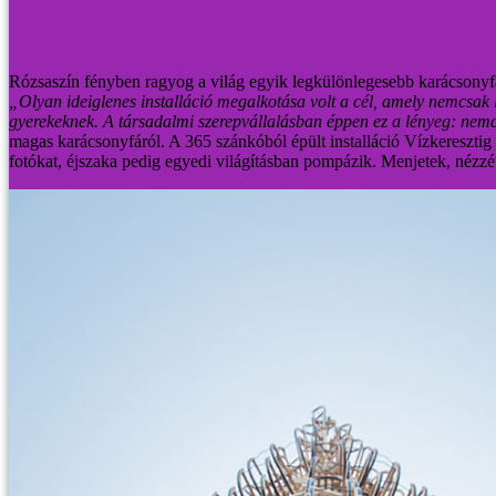
Rózsaszín fényben ragyog a világ egyik legkülönlegesebb karácsonyf
„Olyan ideiglenes installáció megalkotása volt a cél, amely nemcsak 
gyerekeknek. A társadalmi szerepvállalásban éppen ez a lényeg: nem
magas karácsonyfáról.
A 365 szánkóból épült installáció Vízkereszti
fotókat, éjszaka pedig egyedi világításban pompázik. Menjetek, nézz