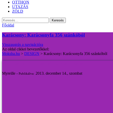
OTTHON
UTAZÁS
ZÖLD
Keresés:
Főoldal
Karácsony: Karácsonyfa 356 szánkóból
Visszaugrás a navigációra
Az oldal cikkei bevezetőkkel:
Moksha.hu
>
DESIGN
>
Karácsony: Karácsonyfa 356 szánkóból
Karácsony: Karácsonyfa 356 szánkóból
Myreille -
2013. december 14., szombat
Publikálva: