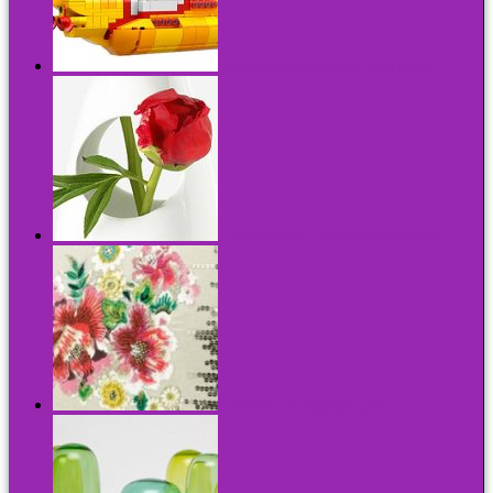
A halhatatlanság újabb foka: Lego Beatles
3 elképesztő váza - a funkción túli gyönyör
Lakásdivat: 14 virágmintás párna