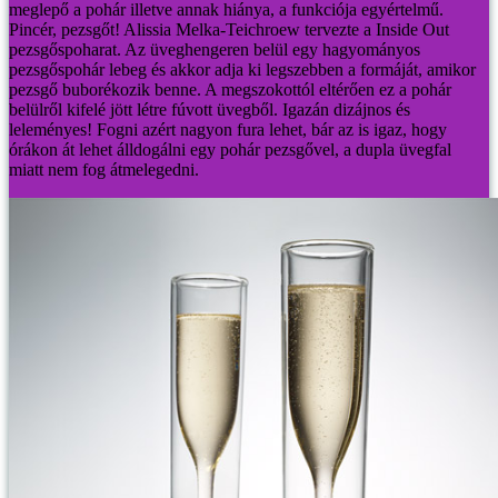
meglepő a pohár illetve annak hiánya, a funkciója egyértelmű.
Pincér, pezsgőt!
Alissia Melka-Teichroew tervezte a Inside Out
pezsgőspoharat. Az üveghengeren belül egy hagyományos
pezsgőspohár lebeg és akkor adja ki legszebben a formáját, amikor
pezsgő buborékozik benne. A megszokottól eltérően ez a pohár
belülről kifelé jött létre fúvott üvegből. Igazán dizájnos és
leleményes! Fogni azért nagyon fura lehet, bár az is igaz, hogy
órákon át lehet álldogálni egy pohár pezsgővel, a dupla üvegfal
miatt nem fog átmelegedni.