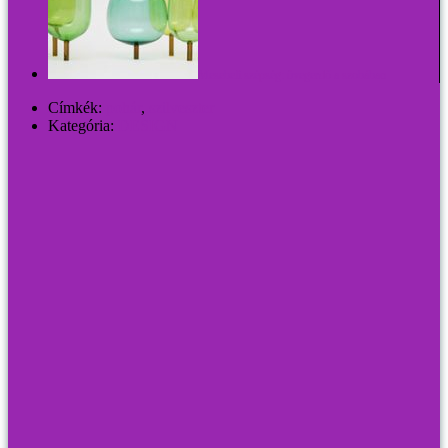
Mesebeli szépség: üvegerdő a szobában
Címkék:
pohár
,
szilveszter
Kategória:
DESIGN