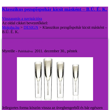
Klasszikus pezsgőspohár kicsit másként – B.Ú. É. K.
Visszaugrás a navigációra
Az oldal cikkei bevezetőkkel:
Moksha.hu
>
DESIGN
>
Klasszikus pezsgőspohár kicsit másként –
B.Ú. É. K.
Klasszikus pezsgőspohár kicsit másként – B.Ú. É. K.
Myreille -
2011. december 30., péntek
Publikálva:
Jellegzetes forma köszön vissza az üveghengerből és bár egészen