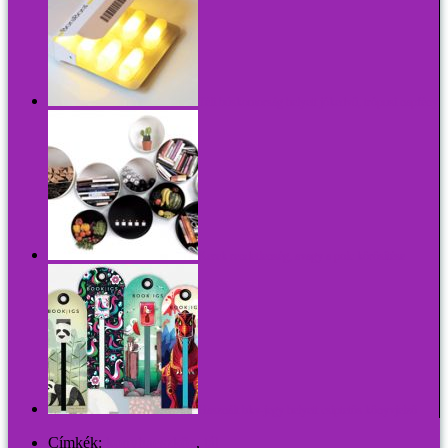
Téli búskomorság helyett jókedvű, trópusi napfény
Kerek rendetlenség, avagy a polc körösítése
Használt bkv-jegy helyett csiptetős könyvjelző
Címkék:
konyhaeszköz
,
tál