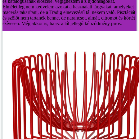
es katalógusának előszele, végignéztem a z újdonságokat.
Elméletileg nem kedvelem azokat a használati tárgyakat, amelyeket
macerás takarítani, de a Tradig elnevezésű tál nekem való. Pisztáciát
és szőlőt nem tartanék benne, de narancsot, almát, citromot és körtét
szívesen. Még akkor is, ha ez a tál jellegű képződmény piros.