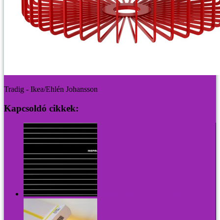
Tradig - Ikea/Ehlén Johansson
Kapcsoldó cikkek:
Kerettelen keretek - inspiráló füzetek