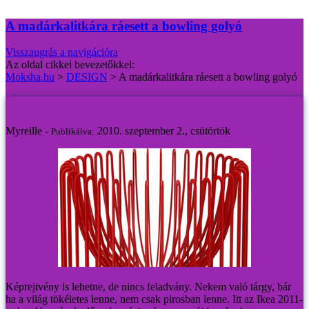
A madárkalitkára ráesett a bowling golyó
Visszaugrás a navigációra
Az oldal cikkei bevezetőkkel:
Moksha.hu
>
DESIGN
>
A madárkalitkára ráesett a bowling golyó
A madárkalitkára ráesett a bowling golyó
Myreille -
2010. szeptember 2., csütörtök
Publikálva:
Képrejtvény is lehetne, de nincs feladvány. Nekem való tárgy, bár
ha a világ tökéletes lenne, nem csak pirosban lenne.
Itt az Ikea 2011-