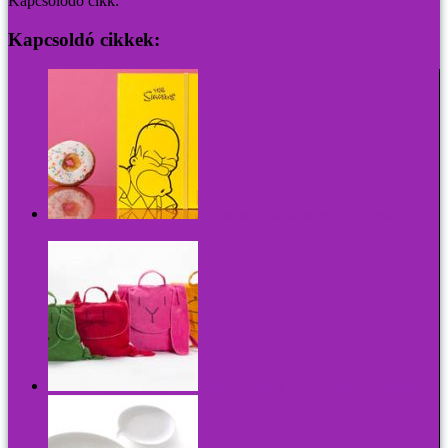
Kapcsolódó cikk:
9 bevállalós könyvespolc
Kapcsoldó cikkek:
25: Simpson családos noteszek a Moleskine-től -
Woo Hoo
Állatos hátizsákok nem csak sztárcsemetéknek