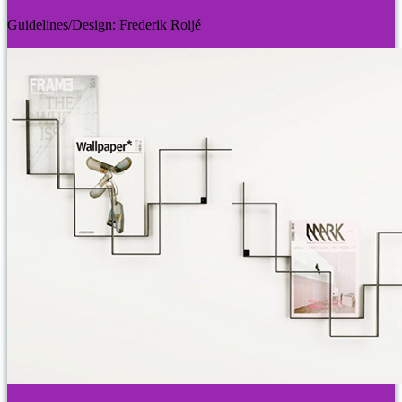
Guidelines/Design: Frederik Roijé