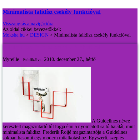
Minimalista falidísz csekély funkcióval
Visszaugrás a navigációra
Az oldal cikkei bevezetőkkel:
Moksha.hu
>
DESIGN
>
Minimalista falidísz csekély funkcióval
Minimalista falidísz csekély funkcióval
Myreille -
2010. december 27., hétfő
Publikálva:
A Guidelines névre
keresztelt magazintartó túl fogja élni a nyomtatott sajtó halálát, mint
minimalista falidísz.
Frederik Roijé magazintartója a Guidelines
sokban hasonlít egy modern műalkotáshoz. Egyszerű, szép és