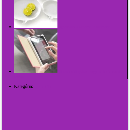
Kigondoltam a vacsorát! Te mit ennél?
Könyvek a könyvben, avagy az ebook olvasó
kabátja
Kategória:
DESIGN