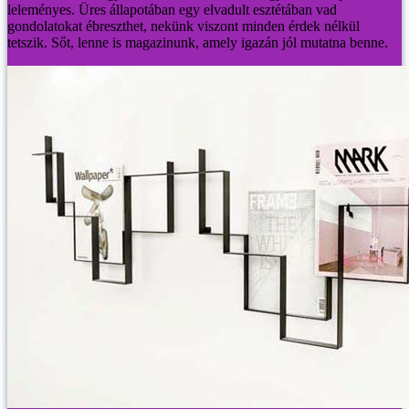
leleményes. Üres állapotában egy elvadult esztétában vad
gondolatokat ébreszthet, nekünk viszont minden érdek nélkül
tetszik. Sőt, lenne is magazinunk, amely igazán jól mutatna benne.