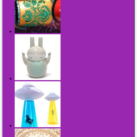
Matyó hímzéssel az űrkorszakba
Emlékeztető: Nyugalom! Nyugalom! Nyugalom!
Végre egy igazán vicces szappan adagoló