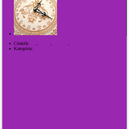
Neverend
Címkék:
hal
,
mustra
,
porcelán
,
tányér
Kategória:
DESIGN