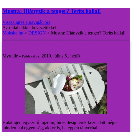
Mustra: Hiányzik a tenger? Teríts hallal!
Visszaugrás a navigációra
Az oldal cikkei bevezetőkkel:
Moksha.hu
>
DESIGN
>
Mustra: Hiányzik a tenger? Teríts hallal!
Mustra: Hiányzik a tenger? Teríts hallal!
Myreille -
2010. július 5., hétfő
Publikálva:
Halat igen egyszerű rajzolni, híres designerek keze alatt mégis
minden hal egyéniség, akkor is, ha éppen tányérhal.