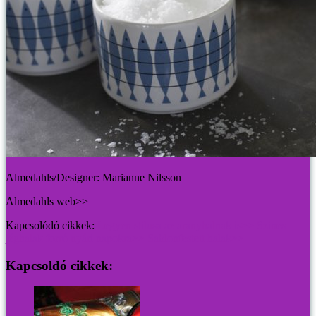
Almedahls/Designer: Marianne Nilsson
Almedahls web>>
Kapcsolódó cikkek:
Legyen stílusa az aranyhalnak is>>
Színes
jéghalak forró nyári napokra>>
Sablonfestett halak>>
Kapcsoldó cikkek: