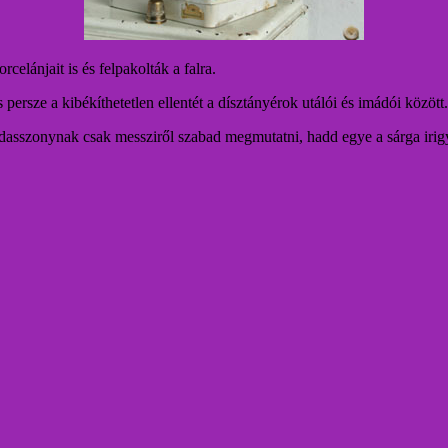
elánjait is és felpakolták a falra.
persze a kibékíthetetlen ellentét a dísztányérok utálói és imádói között.
szédasszonynak csak messziről szabad megmutatni, hadd egye a sárga iri