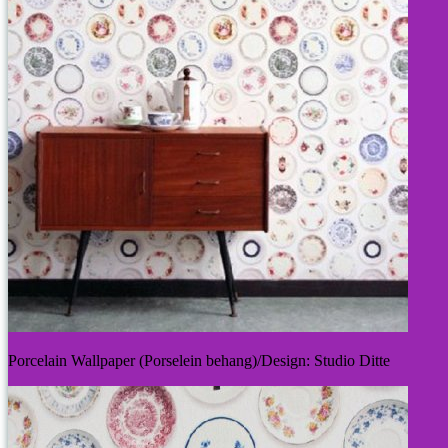
Porcelain Wallpaper (Porselein behang)/Design: Studio Ditte