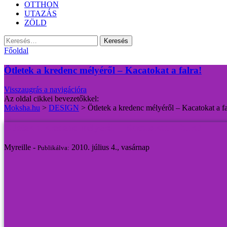
OTTHON
UTAZÁS
ZÖLD
Keresés:
Főoldal
Ötletek a kredenc mélyéről – Kacatokat a falra!
Visszaugrás a navigációra
Az oldal cikkei bevezetőkkel:
Moksha.hu
>
DESIGN
>
Ötletek a kredenc mélyéről – Kacatokat a fa
Ötletek a kredenc mélyéről – Kacatokat a falra!
Myreille -
2010. július 4., vasárnap
Publikálva: