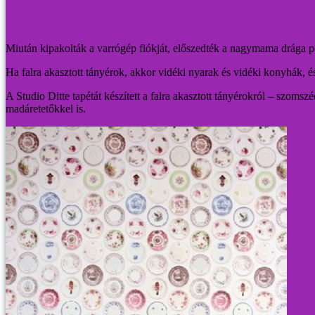
Miután kipakolták a varrógép fiókját, előszedték a nagymama drága porc
Ha falra akasztott tányérok, akkor vidéki nyarak és vidéki konyhák, és 
A Studio Ditte tapétát készített a falra akasztott tányérokról – szom
madáretetőkkel is.