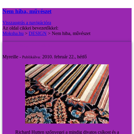
Nem hiba, művészet
Visszaugrás a navigációra
Az oldal cikkei bevezetőkkel:
Moksha.hu
>
DESIGN
>
Nem hiba, művészet
Nem hiba, művészet
Myreille -
2010. február 22., hétfő
Publikálva:
Richard Hutten szőnyegei a mindig divatos csíkost és a