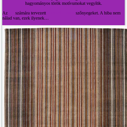
hagyományos török motívumokat vegyítik.
Az
I+I
számára tervezett
Richard Hutten
szőnyegeket. A hiba nem
nálad van, ezek ilyenek…