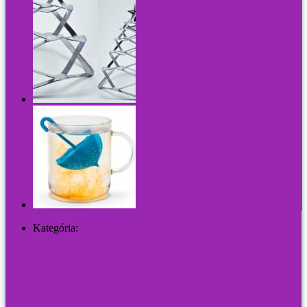
Treeasy: nagyon egyszerű karácsonyfa
Nincs jobb egy esős napon egy csésze forró teánál
Kategória:
DESIGN