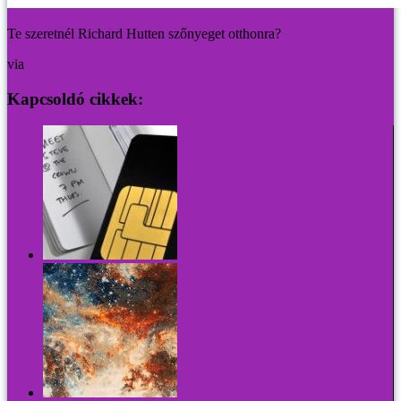
Te szeretnél Richard Hutten szőnyeget otthonra?
via
Dezeen
Kapcsoldó cikkek:
Digitális abszurditás
Szőnyegen csomó, mint égen a csillag