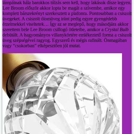
lámpáinak hála barokkos túlzás sem kell, hogy lakások dísze legyen.
Lee Broom először akkor lopta be magát a szívembe, amikor egy
komplett bárszekrényt szerkesztett a plafonra. Pontosabban a csiszolt
üvegeket. A csiszolt ólomüveg iránt pedig egyre gyengédebb
érzelmekkel viseltetek… Így az se meglepő, hogy másodjára akkor
szerettem bele Lee Broom csillogó ötleteibe, amikor a
Crystal Bulb
debütált. A hagyományos villanykörtére emlékeztető forma a csiszolt
üveg szépségével ragyog. Egyszerű és mégis rafinált. Önmagában
vagy “csokorban” elképesztően jól mutat.