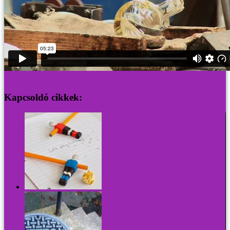
Lee Broom web>>
Kapcsoldó cikkek:
Most jó gyereknek lenni és galacsinnal focizni