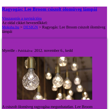
Ragyogás: Lee Broom csiszolt ólomüveg lámpái
Visszaugrás a navigációra
Az oldal cikkei bevezetőkkel:
Moksha.hu
>
DESIGN
>
Ragyogás: Lee Broom csiszolt ólomüveg
lámpái
Ragyogás: Lee Broom csiszolt ólomüveg lámpái
Myreille -
2012. november 6., kedd
Publikálva:
A csiszolt ólomüveg ragyogása megunhatatlan. Lee Broom