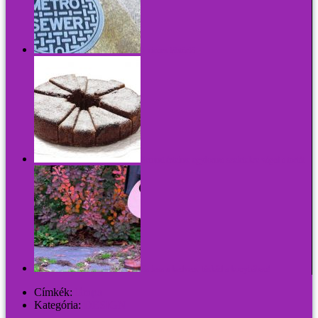
4 vicces lábtörlő
Semmi értelme egyforma szeletekre vágni a tortát
Ez lesz a kedvenc táskád a konyhában!
Címkék:
lámpa
Kategória:
DESIGN