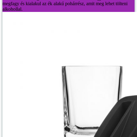
megfagy és kialakul az ék alakú pohárrész, amit meg lehet tölteni
alkohollal.