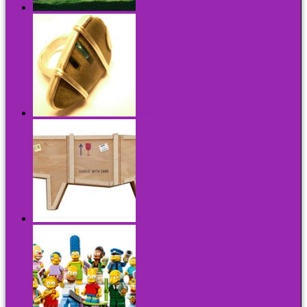
3,6 méter hosszú pad kertbe vagy loftba
Elvarázsolt kavicsok második élete
A malac, a liba meg a Riska postán érkezett