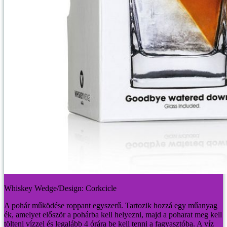
Whiskey Wedge/Design: Corkcicle
A pohár működése roppant egyszerű. Tartozik hozzá egy műanyag
ék, amelyet először a pohárba kell helyezni, majd a poharat meg kell
tölteni vízzel és legalább 4 órára be kell tenni a fagyasztóba. A víz