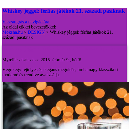
Whiskey jéggel: férfias játékok 21. századi pasiknak
Visszaugrás a navigációra
Az oldal cikkei bevezetőkkel:
Moksha.hu
>
DESIGN
>
Whiskey jéggel: férfias játékok 21.
századi pasiknak
Whiskey jéggel: férfias játékok 21. századi pasiknak
Myreille -
2015. február 9., hétfő
Publikálva:
Végre egy rejtélyes és elegáns megoldás, ami a nagy klasszikust
moderné és trendivé avanzsálja.