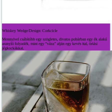
Whiskey Wedge/Design: Corkcicle
Mennyivel csábítóbb egy szögletes, divatos pohárban egy ék alakú
aranyló folyadék, mint egy “váza” alján egy kevés ital, óriási
jégkockákkal.