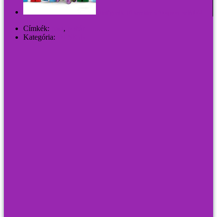
Minifigurák: 16 karakter A Simpson családból
Címkék:
pasi
,
pohár
Kategória:
DESIGN