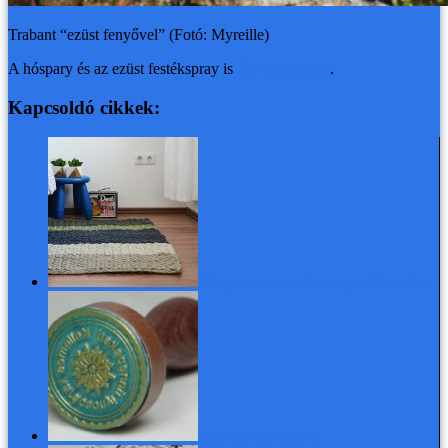
Trabant “ezüst fenyővel” (Fotó: Myreille)
A hóspary és az ezüst festékspray is
Novasol Spray
.
Kapcsoldó cikkek:
Hétvégi projekt: horgolt szőnyeg a hálószobában
Karácsonyi kincseim (4.)