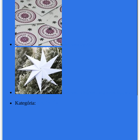
Karácsonyi cégkártya
Karácsony: hajtogatott csillag nyomtatópapírból
Kategória:
KREATÍV