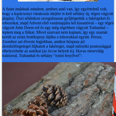
A fiaim imádnak mindent, amiben autó van, így egyértelmű volt,
hogy a karácsonyi várakozás idejére is kell néhány új, régen vágyott
járgány.
Őszi sétáinkon szorgalmasan gyűjtögettük a fakérgeket és
tobozokat, majd Advent első vasárnapjára két kisautóval – egy régen
vágyott John Deere-rel és egy még régebben vágyott Trabanttal –
leptem meg a fiúkat. Mivel szarvast nem kaptam, így egy szamár
került az ezüst festékspray útjába a tobozokkal együtt. Persze,
Zsombor azt élvezte legjobban, amikor hóspray-jel
álomhóförgeteget fújhatott a fakéregre, majd mérnöki pontossággal
elhelyezhette az autókat (az öccse helyett is). Havas mesevilág
traktorral, Trabanttal és néhány “ezüst fenyővel”: