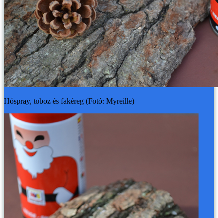
Hóspray, toboz és fakéreg (Fotó: Myreille)