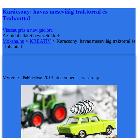
Karácsony: havas mesevilág traktorral és
Trabanttal
Visszaugrás a navigációra
Az oldal cikkei bevezetőkkel:
Moksha.hu
>
KREATÍV
>
Karácsony: havas mesevilág traktorral és
Trabanttal
Karácsony: havas mesevilág traktorral és
Trabanttal
Myreille -
2013. december 1., vasárnap
Publikálva: