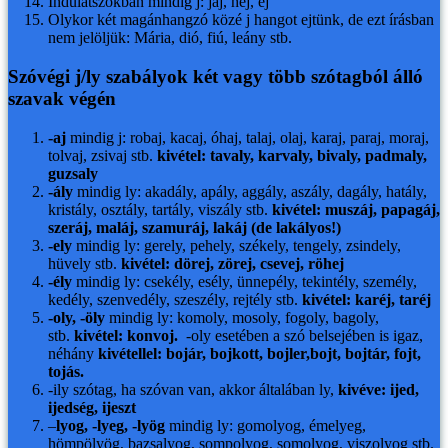
Indulatszókban mindig j: jaj, hej, ej
Olykor két magánhangzó közé j hangot ejtünk, de ezt írásban
nem jelöljük: Mária, dió, fiú, leány stb.
Szóvégi j/ly szabályok két vagy több szótagból álló
szavak végén
-aj
mindig j: robaj, kacaj, óhaj, talaj, olaj, karaj, paraj, moraj,
tolvaj, zsivaj stb.
kivétel: tavaly, karvaly, bivaly, padmaly,
guzsaly
-ály
mindig ly: akadály, apály, aggály, aszály, dagály, hatály,
kristály, osztály, tartály, viszály stb.
kivétel: muszáj, papagáj,
szeráj, maláj, szamuráj, lakáj (de lakályos!)
-ely
mindig ly: gerely, pehely, székely, tengely, zsindely,
hüvely stb.
kivétel: dörej, zörej, csevej, röhej
-ély
mindig ly: csekély, esély, ünnepély, tekintély, személy,
kedély, szenvedély, szeszély, rejtély stb.
kivétel: karéj, taréj
-oly, -öly
mindig ly: komoly, mosoly, fogoly, bagoly,
stb.
kivétel: konvoj.
-oly esetében a szó belsejében is igaz,
néhány
kivétellel: bojár, bojkott, bojler,bojt, bojtár, fojt,
tojás.
-ily szótag, ha szóvan van, akkor általában ly,
kivéve:
ijed,
ijedség, ijeszt
–
lyog, -lyeg, -lyög
mindig ly: gomolyog, émelyeg,
hömpölyög, bazsalyog, sompolyog, somolyog, viszolyog stb.