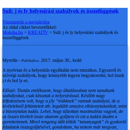
Suli: j és ly helyesírási szabályok és összefüggések
Visszaugrás a navigációra
Az oldal cikkei bevezetőkkel:
Moksha.hu
>
KREATÍV
>
Suli: j és ly helyesírási szabályok és
összefüggések
Suli: j és ly helyesírási szabályok és összefüggések
Myreille -
2017. május 30., kedd
Publikálva:
A nyelvtan és a helyesírás egyáltalán nem misztikus. Egyszerű és
szóvégi szabályok, hogy könnyebb legyen begyakorolni, hol írunk
j-t és hol ly-et.
Előszó: Tisztán emlékszem, hogy általánosban nem tanultunk
szabályokat, csak kínoztak a helyesírással. Később nagy
felfedezésem volt, hogy a j/ly “trükknek” vannak szabályai, de a
kivételeknél feltüntetett stb. legalább annyira elbizonytalanított, mint
a bizonytalan tudás. Lehet, hogy túlzottan maximalista vagyok, de
az összes kivételt össze akarom gyűjteni és ezt a tudást átadni a
gyerekeimnek. Mivel rengeteg időt töltök “tananyagok” és gyakorló
feladatok összegyűjtésével, gondoltam, ha nekem már megvan,