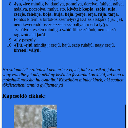
-lya, -lye
mindig ly: datolya, gomolya, derelye, fáklya, gálya,
máglya, pocsolya, mulya stb.
kivétel: kopja, szója, tuja,
cserje, fehérje, bója, buja, héja, perje, orja, rája, tarja.
Fontos kitérni a birtokos személyrag E/3-as alakjára (-ja, -je),
nem keverendő össze ezzel a szabállyal, mert a ly/j-s
szabályok esetén mindig a szótőről beszélünk, nem a szó
ragozott alakjáról.
-uly paszuly
-(j)ú, -(j)ű
mindig j: erejű, hajú, szép ruhájú, nagy erejű,
kivétel: vályú,
Ha valamelyik szabállyal nem értesz egyet, tudsz másikat, jobban
vagy eszedbe jut még néhány kivétel a felsoroltakon kívül, írd meg a
moksha@moksha.hu e-mailre!
Köszönöm mindenkinek, aki segített
tökéletesíteni tenni a gyűjteményt!
Kapcsoldó cikkek: