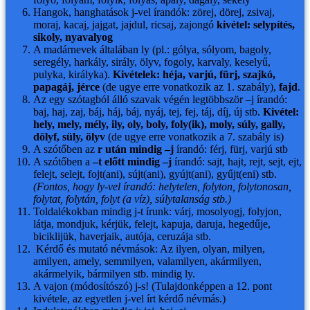
Hangok, hanghatások j-vel írandók: zörej, dörej, zsivaj,
moraj, kacaj, jajgat, jajdul, ricsaj, zajongó
kivétel:
selypítés,
sikoly, nyavalyog
A madárnevek általában ly (pl.: gólya, sólyom, bagoly,
seregély, harkály, sirály, ölyv, fogoly, karvaly, keselyű,
pulyka, királyka).
Kivételek: héja, varjú, fürj, szajkó,
papagáj, jérce
(de ugye erre vonatkozik az 1. szabály),
fajd
.
Az egy szótagból álló szavak végén legtöbbször –j írandó:
baj, haj, zaj, báj, háj, báj, nyáj, tej, fej, táj, díj, új stb.
Kivétel:
hely, mely, mély, ily, oly, boly, foly(ik), moly, súly, gally,
dölyf, süly, ölyv
(de ugye erre vonatkozik a 7. szabály is)
A szótőben az
r után mindig –j
írandó: férj, fürj, varjú stb
A szótőben a
–t előtt mindig –j
írandó: sajt, hajt, rejt, sejt, ejt,
felejt, selejt, fojt(ani), sújt(ani), gyújt(ani), gyűjt(eni) stb.
(Fontos, hogy ly-vel írandó: helytelen, folyton, folytonosan,
folytat, folytán, folyt (a víz), súlytalanság stb.)
Toldalékokban mindig j-t írunk: várj, mosolyogj, folyjon,
látja, mondjuk, kérjük, felejt, kapuja, daruja, hegedűje,
biciklijük, haverjaik, autója, ceruzája stb.
Kérdő és mutató névmások: Az ilyen, olyan, milyen,
amilyen, amely, semmilyen, valamilyen, akármilyen,
akármelyik, bármilyen stb. mindig ly.
A vajon (módosítószó) j-s! (Tulajdonképpen a 12. pont
kivétele, az egyetlen j-vel írt kérdő névmás.)