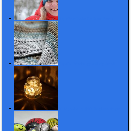
Simple Free Crochet Cat Beanie Pattern
Horgolás: Végtelen egyszerű végtelen sál
Téli fényszóró a spájzból: üveglencse üvegen