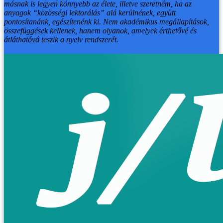
másnak is legyen könnyebb az élete, illetve szeretném, ha az
anyagok “közösségi lektorálás” alá kerülnének, együtt
pontosítanánk, egészítenénk ki. Nem akadémikus megállapítások,
összefüggések kellenek, hanem olyanok, amelyek érthetővé és
átláthatóvá teszik a nyelv rendszerét.