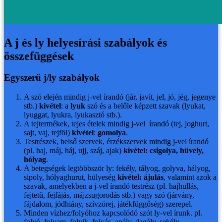
A j és ly helyesírási szabályok és
összefüggések
Egyszerű j/ly szabályok
A szó elején mindig j-vel írandó (jár, javít, jel, jó, jég, jegenye
stb.)
kivétel
: a
lyuk
szó és a belőle képzett szavak (lyukat,
lyuggat, lyukra, lyukasztó stb.).
A tejtermékek, tejes ételek mindig j-vel írandó (tej, joghurt,
sajt, vaj, tejföl)
kivétel
:
gomolya
.
Testrészek, belső szervek, érzékszervek mindig j-vel írandó
(pl. haj, máj, háj, ujj, száj, ajak)
kivétel: csigolya, hüvely,
hólyag
.
A betegségek legtöbbször ly: fekély, tályog, golyva, hályog,
sipoly, hólyaghurut, hülyeség
kivétel: ájulás
, valamint azok a
szavak, amelyekben a j-vel írandó testrész (pl. hajhullás,
fejtetű, fejfájás, májzsugorodás stb.) vagy szó (járvány,
fájdalom, jódhiány, szívzörej, játékfüggőség) szerepel.
Minden vízhez/folyóhoz kapcsolódó szót ly-vel írunk. pl.
folyó, folyam, folyik, folyás, apály, dagály, sekély