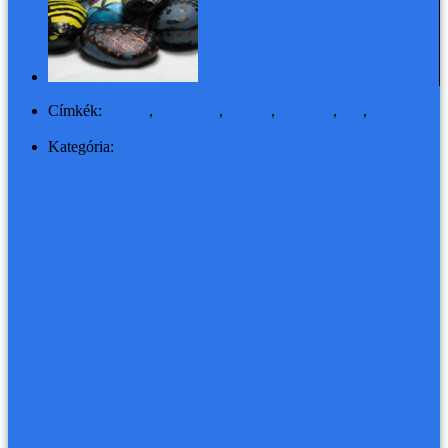
Bogaras kavicsok - köveskedő bogarak
Címkék:
gyerek
,
helyesírás
,
kölyök
,
nyelvtan
,
suli
,
tanulok a
gyerekkel
Kategória:
KREATÍV