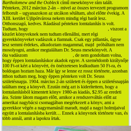
Bartholomew and the Oobleck
című mesekönyve rám talált.
Pénteken, 2012 március 2-án – mivel az összes tervezett programom
felborult – ugyanazokon az utcákon sétáltam, ahol előtte évekig. A
XIII. kerület Újlipótvárosa nekem mindig régi barát lesz.
Otthonszagú, kedves. Ráadásul pénteken lomtalanítás is volt.
Tudtam, hogy
egy újabb fotellel most nem állíthatok haza
, viszont a
kiszórt könyveknek nem tudtam ellenállni, mert régi
gyerekkönyveket vadászok a fiamnak. Csak egy pillantás, úgyse
lesz semmi érdekes, alkudoztam magammal, majd próbáltam nem
mosolyogni, amikor megtaláltam Dr. Seuss mesekönyvét. A
Horton
óta vadászom
Dr. Seuss mesekönyveit
, de nem gondoltam volna,
hogy éppen lomtalanításkor akadok egyre. A szemétdomb királynője
100 Ft-ot kért a könyvért, én önérzetesen lealkudtam 50 Ft-ra, és
boldogan hoztam haza.
Már így se lenne ez rossz története, azonban
itthon tudtam meg, hogy éppen pénteken volt Dr. Seuss
születésnapja. 1904. március 2-án született és éppen a születésnapján
találtam meg a könyvét. Ezután még azt is kiderítettem, hogy a
lomtalanításból kimentett könyv 1980-as kiadás, $2.95 az eredeti
ára. Szinte látom magam előtt, amikor a rendszerváltás előtt az
amerikai nagybácsi csomagjában megérkezett a könyv, ami a
gyerekkor végén a nagymamánál maradt, majd a nagyi holmijaival
együtt a lomtalanításba került… Ennek a könyvnek története van, és
több annál, amit a lapokra írtak.