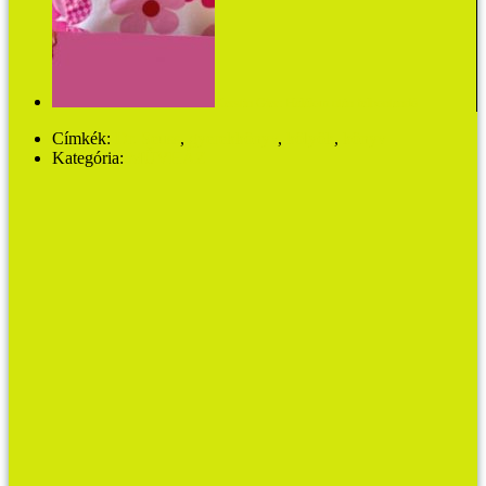
Kerstin Gier: Halálom után felbontandó
Címkék:
Dr. Seuss
,
gyerekkönyv
,
kölyök
,
könyv
Kategória:
MŰVHÁZ