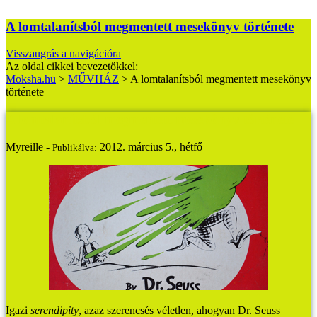
A lomtalanítsból megmentett mesekönyv története
Visszaugrás a navigációra
Az oldal cikkei bevezetőkkel:
Moksha.hu
>
MŰVHÁZ
>
A lomtalanítsból megmentett mesekönyv
története
A lomtalanítsból megmentett mesekönyv története
Myreille -
2012. március 5., hétfő
Publikálva:
Igazi
serendipity
, azaz szerencsés véletlen, ahogyan Dr. Seuss