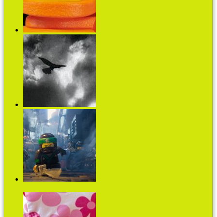
Lego Minifigurák – A kezdetektől napjainkig
Jan Garbarek a Bazilikában
A fiaim legújabb kedvenc filmje - LEGO Ninjago:
Film