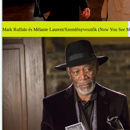
Mark Ruffalo és Mélanie Laurent/Szemfényvesztők (Now You See M