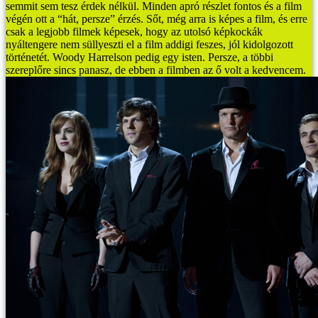
semmit sem tesz érdek nélkül. Minden apró részlet fontos és a film
végén ott a “hát, persze” érzés. Sőt, még arra is képes a film, és erre
csak a legjobb filmek képesek, hogy az utolsó képkockák
nyáltengere nem süllyeszti el a film addigi feszes, jól kidolgozott
történetét.
Woody Harrelson pedig egy isten. Persze, a többi
szereplőre sincs panasz, de ebben a filmben az ő volt a kedvencem.