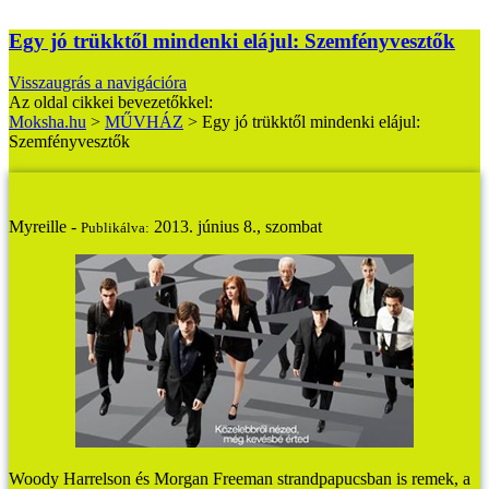
Egy jó trükktől mindenki elájul: Szemfényvesztők
Visszaugrás a navigációra
Az oldal cikkei bevezetőkkel:
Moksha.hu
>
MŰVHÁZ
>
Egy jó trükktől mindenki elájul:
Szemfényvesztők
Egy jó trükktől mindenki elájul: Szemfényvesztők
Myreille -
2013. június 8., szombat
Publikálva:
Woody Harrelson és Morgan Freeman strandpapucsban is remek, a