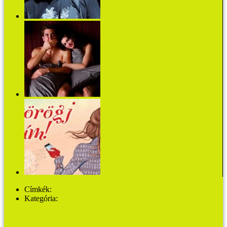
Parton futás, elbotolás, fényben ülés
Jamie Reidy: Kemény üzlet (részlet)
3+1 romantikus regény, amelyre fenem a fogam
Címkék:
mozi
Kategória:
MŰVHÁZ