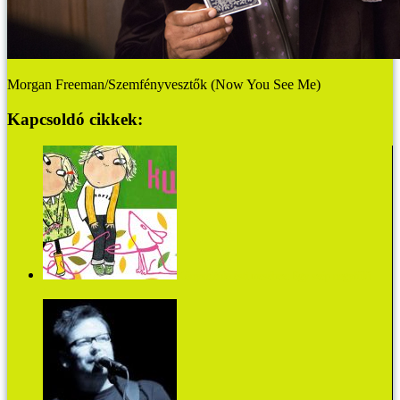
Morgan Freeman/Szemfényvesztők (Now You See Me)
Kapcsoldó cikkek:
Könyvajánló esti meséhez: Egy szép nagyfülű
kutya