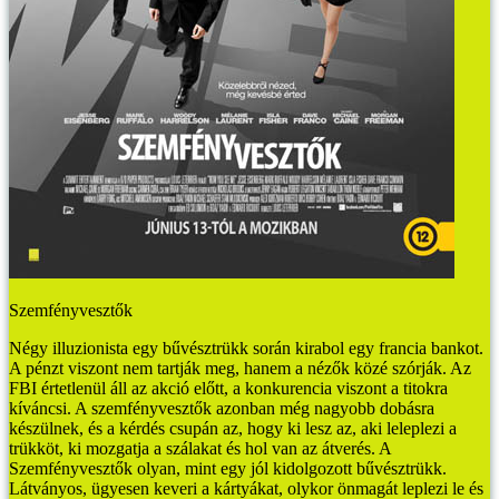
Szemfényvesztők
Négy illuzionista egy bűvésztrükk során kirabol egy francia bankot.
A pénzt viszont nem tartják meg, hanem a nézők közé szórják. Az
FBI értetlenül áll az akció előtt, a konkurencia viszont a titokra
kíváncsi. A szemfényvesztők azonban még nagyobb dobásra
készülnek, és a kérdés csupán az, hogy ki lesz az, aki leleplezi a
trükköt, ki mozgatja a szálakat és hol van az átverés.
A
Szemfényvesztők olyan, mint egy jól kidolgozott bűvésztrükk.
Látványos, ügyesen keveri a kártyákat, olykor önmagát leplezi le és