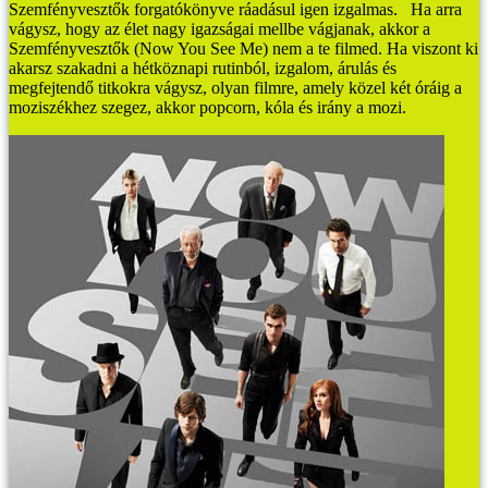
Szemfényvesztők forgatókönyve ráadásul igen izgalmas.
Ha arra
vágysz, hogy az élet nagy igazságai mellbe vágjanak, akkor a
Szemfényvesztők (Now You See Me) nem a te filmed. Ha viszont ki
akarsz szakadni a hétköznapi rutinból, izgalom, árulás és
megfejtendő titkokra vágysz, olyan filmre, amely közel két óráig a
moziszékhez szegez, akkor popcorn, kóla és irány a mozi.