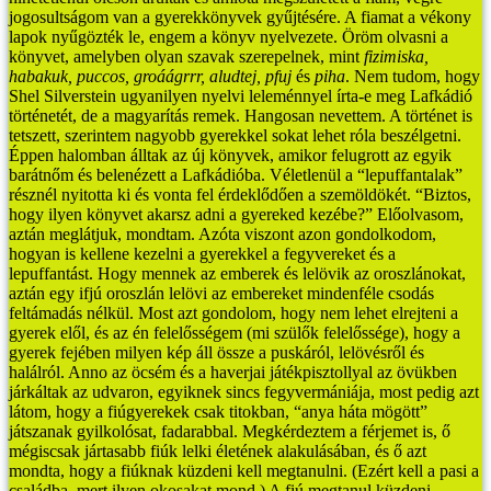
jogosultságom van a gyerekkönyvek gyűjtésére. A fiamat a vékony
lapok nyűgözték le, engem a könyv nyelvezete.
Öröm olvasni a
könyvet, amelyben olyan szavak szerepelnek, mint
fizimiska,
habakuk, puccos, groáágrrr, aludtej, pfuj
és
piha
. Nem tudom, hogy
Shel Silverstein ugyanilyen nyelvi leleménnyel írta-e meg Lafkádió
történetét, de a magyarítás remek. Hangosan nevettem. A történet is
tetszett, szerintem nagyobb gyerekkel sokat lehet róla beszélgetni.
Éppen halomban álltak az új könyvek, amikor felugrott az egyik
barátnőm és belenézett a Lafkádióba. Véletlenül a “lepuffantalak”
résznél nyitotta ki és vonta fel érdeklődően a szemöldökét. “Biztos,
hogy ilyen könyvet akarsz adni a gyereked kezébe?” Előolvasom,
aztán meglátjuk, mondtam. Azóta viszont azon gondolkodom,
hogyan is kellene kezelni a gyerekkel a fegyvereket és a
lepuffantást. Hogy mennek az emberek és lelövik az oroszlánokat,
aztán egy ifjú oroszlán lelövi az embereket mindenféle csodás
feltámadás nélkül.
Most azt gondolom, hogy nem lehet elrejteni a
gyerek elől, és az én felelősségem (mi szülők felelőssége), hogy a
gyerek fejében milyen kép áll össze a puskáról, lelövésről és
halálról. Anno az öcsém és a haverjai játékpisztollyal az övükben
járkáltak az udvaron, egyiknek sincs fegyvermániája, most pedig azt
látom, hogy a fiúgyerekek csak titokban, “anya háta mögött”
játszanak gyilkolósat, fadarabbal. Megkérdeztem a férjemet is, ő
mégiscsak jártasabb fiúk lelki életének alakulásában, és ő azt
mondta, hogy a fiúknak küzdeni kell megtanulni. (Ezért kell a pasi a
családba, mert ilyen okosakat mond.) A fiú megtanul küzdeni,