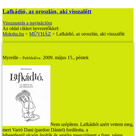
Lafkádió, az oroszlán, aki visszalőtt
Visszaugrás a navigációra
Az oldal cikkei bevezetőkkel:
Moksha.hu
>
MŰVHÁZ
>
Lafkádió, az oroszlán, aki visszalőtt
Lafkádió, az oroszlán, aki visszalőtt
Myreille -
2009. május 15., péntek
Publikálva:
Nem szépítem. Lafkádiót azért vettem meg,
mert Varró Dani (pardon Dániel) fordította, a
könyvudvarban
hihetetlenül olcsón árulták és amióta megszületett a fiam, végre