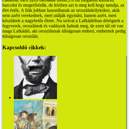
harcolni és megerősödik, de közben azt is meg kell hogy tanulja, az
élet érték. A fiúk jobban hasonlítanak az oroszlánkölykökre, akik
nem azért verekednek, mert utálják egymást, hanem azért, mert
készülnek a nagybetűs életre.
Na szóval a Lafkádióban dörögnek a
fegyverek, oroszlánok és vadászok halnak meg, de ezen túl ott van
maga Lafkádió, aki oroszlánnak túlságosan emberi, embernek pedig
túlságosan oroszlán.
Kapcsoldó cikkek:
Philip K. Dick: Az elektromos Lincoln (részlet)