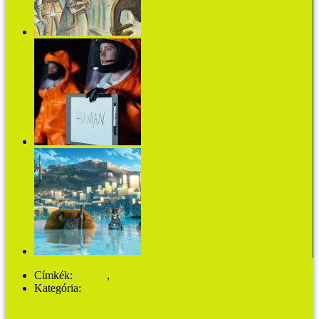
Olvasó kiskamaszok - Fabian Lenk: Idődetektívek
2016: emlékezetes és felejthető filmek
Madagaszkár 3 - Kész cirkusz ez a kaland!
Címkék:
kölyök
,
könyv
Kategória:
MŰVHÁZ