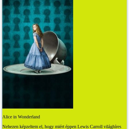
Alice in Wonderland
Nehezen képzeltem el, hogy miért éppen Lewis Carroll világhíres