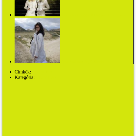
Audrey Niffenegger: A Highgate temető ikrei
Kicsit feminista, de jól áll neki
Címkék:
tim burton
Kategória:
MŰVHÁZ