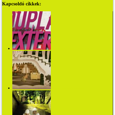
Kapcsoldó cikkek:
Jeff Lindsay: Dupla Dexter (részlet)
Magyar népmesék másként