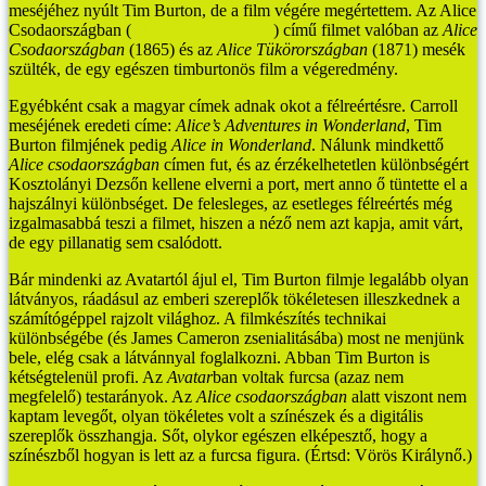
meséjéhez nyúlt Tim Burton, de a film végére megértettem. Az Alice
Csodaországban (
Alice in Wonderland
) című filmet valóban az
Alice
Csodaországban
(1865) és az
Alice Tükörországban
(1871) mesék
szülték, de egy egészen timburtonös film a végeredmény.
Egyébként csak a magyar címek adnak okot a félreértésre. Carroll
meséjének eredeti címe:
Alice’s Adventures in Wonderland
, Tim
Burton filmjének pedig
Alice in Wonderland
. Nálunk mindkettő
Alice csodaországban
címen fut, és az érzékelhetetlen különbségért
Kosztolányi Dezsőn kellene elverni a port, mert anno ő tüntette el a
hajszálnyi különbséget. De felesleges, az esetleges félreértés még
izgalmasabbá teszi a filmet, hiszen a néző nem azt kapja, amit várt,
de egy pillanatig sem csalódott.
Bár mindenki az Avatartól ájul el, Tim Burton filmje legalább olyan
látványos, ráadásul az emberi szereplők tökéletesen illeszkednek a
számítógéppel rajzolt világhoz. A filmkészítés technikai
különbségébe (és James Cameron zsenialitásába) most ne menjünk
bele, elég csak a látvánnyal foglalkozni. Abban Tim Burton is
kétségtelenül profi. Az
Avatar
ban voltak furcsa (azaz nem
megfelelő) testarányok. Az
Alice csodaországban
alatt viszont nem
kaptam levegőt, olyan tökéletes volt a színészek és a digitális
szereplők összhangja. Sőt, olykor egészen elképesztő, hogy a
színészből hogyan is lett az a furcsa figura. (Értsd: Vörös Királynő.)