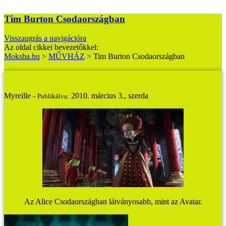
Tim Burton Csodaországban
Visszaugrás a navigációra
Az oldal cikkei bevezetőkkel:
Moksha.hu
>
MŰVHÁZ
>
Tim Burton Csodaországban
Tim Burton Csodaországban
Myreille -
2010. március 3., szerda
Publikálva:
Az Alice Csodaországban látványosabb, mint az Avatar.