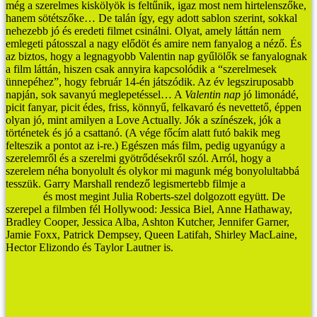
még a szerelmes kiskölyök is feltűnik, igaz most nem hirtelenszőke,
hanem sötétszőke…
De talán így, egy adott sablon szerint, sokkal
nehezebb jó és eredeti filmet csinálni. Olyat, amely láttán nem
emlegeti pátosszal a nagy elődöt és amire nem fanyalog a néző.
És
az biztos, hogy a legnagyobb Valentin nap gyűlölők se fanyalognak
a film láttán, hiszen csak annyira kapcsolódik a “szerelmesek
ünnepéhez”, hogy február 14-én játszódik. Az év legsziruposabb
napján, sok savanyú meglepetéssel…
A
Valentin nap
jó limonádé,
picit fanyar, picit édes, friss, könnyű, felkavaró és nevettető, éppen
olyan jó, mint amilyen a Love Actually. Jók a színészek, jók a
történetek és jó a csattanó. (A vége főcím alatt futó bakik meg
felteszik a pontot az i-re.) Egészen más film, pedig ugyanúgy a
szerelemről és a szerelmi gyötrődésekről szól. Arról, hogy a
szerelem néha bonyolult és olykor mi magunk még bonyolultabbá
tesszük.
Garry Marshall rendező legismertebb filmje a
Pretty
Woman
és most megint Julia Roberts-szel dolgozott együtt. De
szerepel a filmben fél Hollywood: Jessica Biel, Anne Hathaway,
Bradley Cooper, Jessica Alba, Ashton Kutcher, Jennifer Garner,
Jamie Foxx, Patrick Dempsey, Queen Latifah, Shirley MacLaine,
Hector Elizondo és Taylor Lautner is.