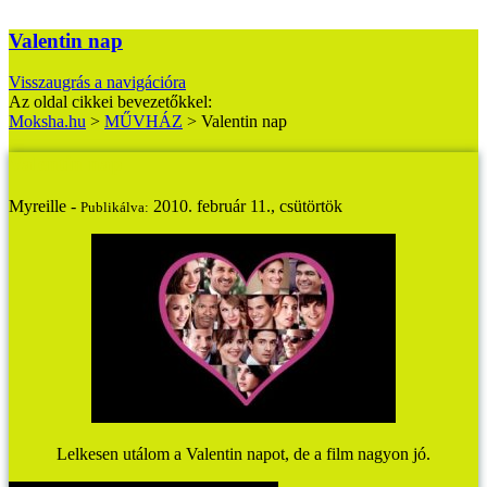
Valentin nap
Visszaugrás a navigációra
Az oldal cikkei bevezetőkkel:
Moksha.hu
>
MŰVHÁZ
>
Valentin nap
Valentin nap
Myreille -
2010. február 11., csütörtök
Publikálva:
Lelkesen utálom a Valentin napot, de a film nagyon jó.