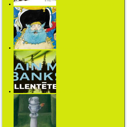
Pandalírozás másodszor: Kung Fu Panda 2
Neil Gaiman: Pirate Stew
Iain M. Banks: Ellentétek (részlet)