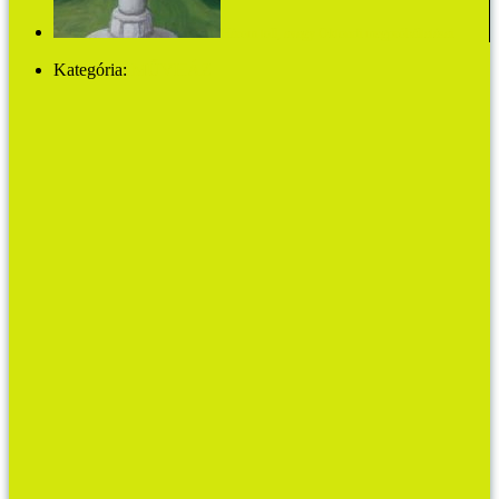
Három toll, avagy Oktondi megpróbáltatásai
Kategória:
MŰVHÁZ