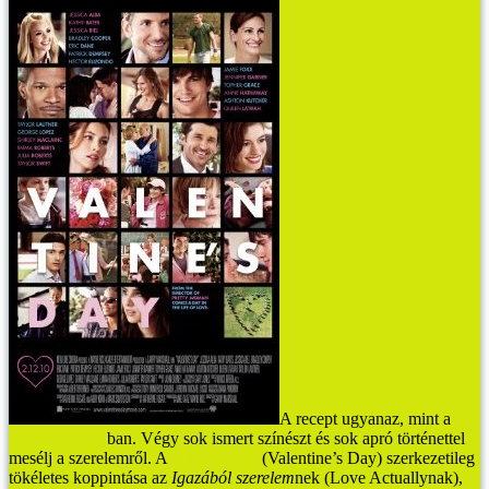
A recept ugyanaz, mint a
Love Actually
ban. Végy sok ismert színészt és sok apró történettel
mesélj a szerelemről. A
Valentin nap
(Valentine’s Day) szerkezetileg
tökéletes koppintása az
Igazából szerelem
nek (Love Actuallynak),