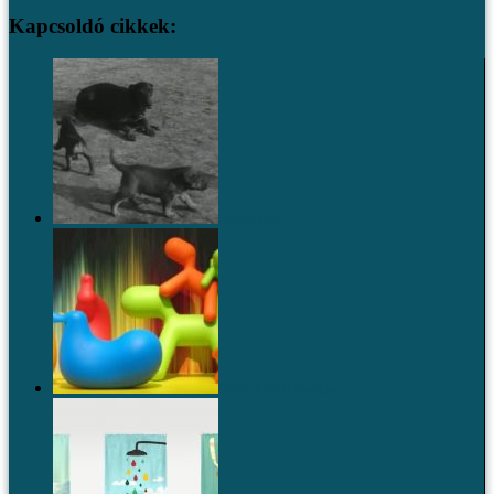
Kapcsoldó cikkek:
Bódog küldi
Önkifejezés bútorokkal