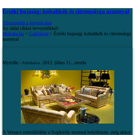
Érzéki bujaság: kobaltkék és citromsárga arannyal
Visszaugrás a navigációra
Az oldal cikkei bevezetőkkel:
Moksha.hu
>
Galériával
>
Érzéki bujaság: kobaltkék és citromsárga
arannyal
Érzéki bujaság: kobaltkék és citromsárga arannyal
Myreille -
2012. július 11., szerda
Publikálva:
A Versace enteriőrökbe a Napkirály azonnal beköltözne, még akkor