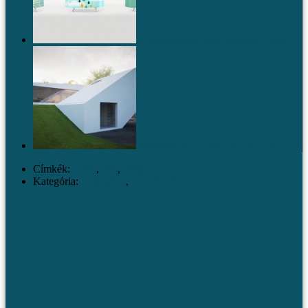
16 zuhanyfüggöny, avagy fürdőszobai filozófia
Formabontó ház sok zölddel és sok lépcsővel
Címkék:
arany
,
kék
,
sárga
Kategória:
Galériával
,
OTTHON