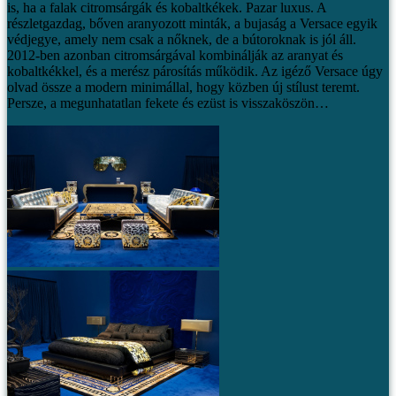
is, ha a falak citromsárgák és kobaltkékek. Pazar luxus.
A
részletgazdag, bőven aranyozott minták, a bujaság a Versace egyik
védjegye, amely nem csak a nőknek, de a bútoroknak is jól áll.
2012-ben azonban citromsárgával kombinálják az aranyat és
kobaltkékkel, és a merész párosítás működik. Az igéző Versace úgy
olvad össze a modern minimállal, hogy közben új stílust teremt.
Persze, a megunhatatlan fekete és ezüst is visszaköszön…