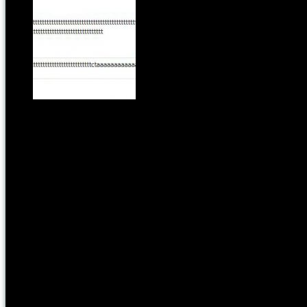
Automatikus 'macska jár a billentyűzeten' ikon
Címkék:
mozi
Kategória:
pontmost