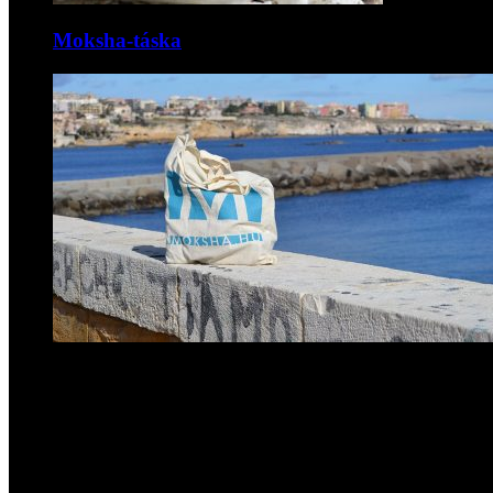
Moksha-táska
Kövess engem