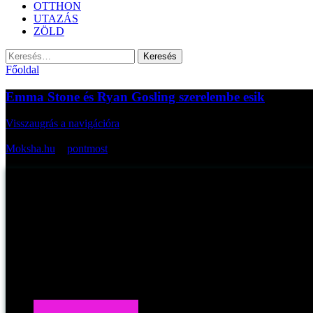
OTTHON
UTAZÁS
ZÖLD
Keresés:
Főoldal
Emma Stone és Ryan Gosling szerelembe esik
Visszaugrás a navigációra
Az oldal cikkei bevezetőkkel:
Moksha.hu
>
pontmost
>
Emma Stone és Ryan Gosling szerelembe e
Emma Stone és Ryan Gosling szerelembe esik
Myreille -
2016. szeptember 19., hétfő
Publikálva:
A film, ami miatt még jobban várjuk a decembert: Kaliforniai álom (
KALIFORNIAI ÁLOM (12E, eredeti cím: La La Land) Velence után a To
hangulatú, lenyűgöző képekkel, egyedi dal-, és táncbetétekkel tarkíto
Kapcsoldó cikkek: