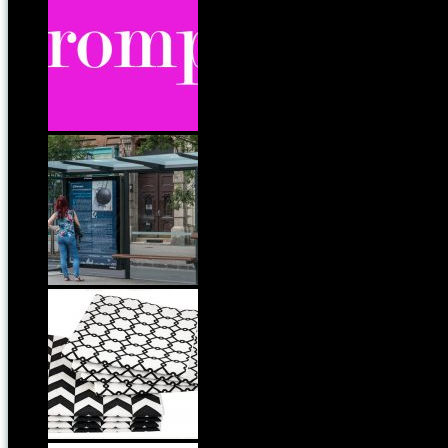
A nap és az évtized kedvenc szava
Ne rohanj, állj meg egy novellára!
Amikor egy törlőkendő hoz lázba - Ezt is megértük!