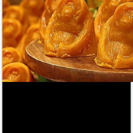
Lush Orangutan szappan – SOS Sumatra
Mára csupán 14 600 vadon élő szumátrai orangután maradt. A Lush
a szappan eladásából származó összes bevétel (az ÁFA levonása
után) a
Szumátrai Orángután Társaság
(Sumatran Orangutan
Society, SOS) számlájára kerül. A támogatás részben fedezi egy 50
hektáros egykori pálmaültetvény megvásárlását Indonéziában. A
területet az SOS helyreállítja és újraerdősíti.
A Lush Orangutan
szappan narancs- valamint pacsuliolajjal készült és extra szűz