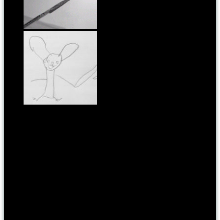
Hello hétfő! Hello szeptember!
A fiam nagy Star Wars rajongó
Címkék:
környezettudatosság
,
lush
Kategória:
pontmost