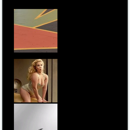
Kapcsoldó cikkek:
Szétosztja monumentális alkotását egy művész
Budapesten
Nő 38-as, 40-es mérettel