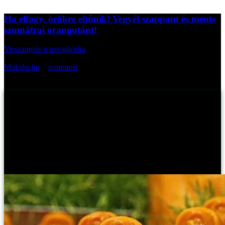
Ha elfogy, örökre eltűnik! Vegyél szappant és ments
szumátrai orangutánt!
Visszaugrás a navigációra
Az oldal cikkei bevezetőkkel:
Moksha.hu
>
pontmost
>
Ha elfogy, örökre eltűnik! Vegyél
szappant és ments szumátrai orangutánt!
Ha elfogy, örökre eltűnik! Vegyél szappant és ments
szumátrai orangutánt!
Myreille -
2017. november 24., péntek
Publikálva:
Mára csupán 14 600 vadon élő szumátrai orangután maradt, éppen
ennyi készült a Lush Orangutan szappanjából, amelyek bevételéből
az orangutanok élőhelyéhez védőzónát telepítenek.