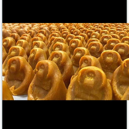
szumátrai kókuszolajat tartalmaz. Illata annyira érzékeny és
gyengéd, mint egy igazi orángután.
A szappanból mindössze 14
600 darab készült, így ha elfogy, örökre eltűnik – ahogy a
szumátrai orángutánok is.
Lush Orangutan szappan – SOS Sumatra
#SOSsumatra