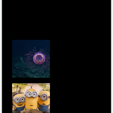
legtöbb képet nem fotózzák, hanem rajzolják. De mindez nem
számít, mert itt a 2016-os, lapozható IKEA katalógus. Igaz, hogy az
amerikai kiadás, de a magyar se lesz más…
Csináljatok egy habos
kávét fahéjjal, készüljetek képi trükkökkel és álmodozzatok ti is! Én
most a lámpákra vagyok rákattanva…
Kapcsoldó cikkek:
Ilyen állt nincs, de még is van! - Tűzijáték a tenger
mélyén