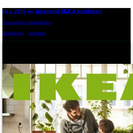
Itt a 2016-os, lapozható IKEA katalógus!
Visszaugrás a navigációra
Az oldal cikkei bevezetőkkel:
Moksha.hu
>
pontmost
>
Itt a 2016-os, lapozható IKEA katalógus!
Itt a 2016-os, lapozható IKEA katalógus!
Myreille -
2015. július 28., kedd
Publikálva: