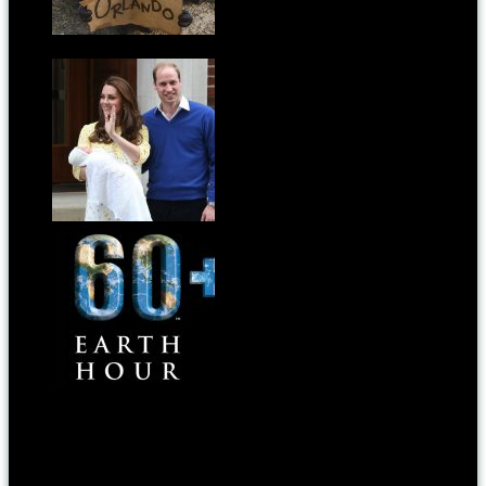
Juhé! Van remény az emberiség számára: a
MINYONOK lenyomták A szürke ötven árnyalatát
Charlotte Elizabeth Diana
Újra itt a Föld órája! Kapcsold le a villanyt!
Címkék:
ikea
Kategória:
pontmost