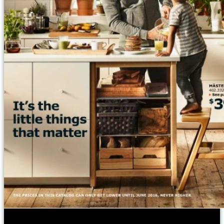
Végre itt van! Lehet nélküle élni, de évente többször át kell lapozni.
Ilyenek voltak a régi katalógusok borítói
és az se titok, hogy a