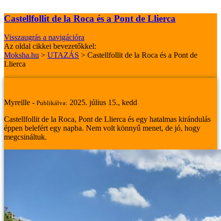
Castellfollit de la Roca és a Pont de Llierca
Visszaugrás a navigációra
Az oldal cikkei bevezetőkkel:
Moksha.hu
>
UTAZÁS
>
Castellfollit de la Roca és a Pont de
Llierca
Castellfollit de la Roca és a Pont de Llierca
Myreille -
2025. július 15., kedd
Publikálva:
Castellfollit de la Roca, Pont de Llierca és egy hatalmas kirándulás
éppen belefért egy napba. Nem volt könnyű menet, de jó, hogy
megcsináltuk.