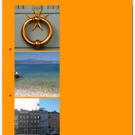
Isten hozott! - Kopogtatók és ajtógombok Máltán
A legjobb tengerpartok Horvátországban