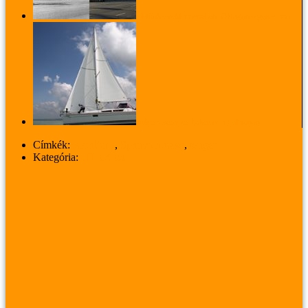
Életünk a reklámfényben: Oktogon régen és ma
Julius Caesar és Pókerarc a Balatonon
Címkék:
Katalónia
,
Spanyolország
,
tenger
Kategória:
UTAZÁS