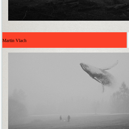
Martin Vlach