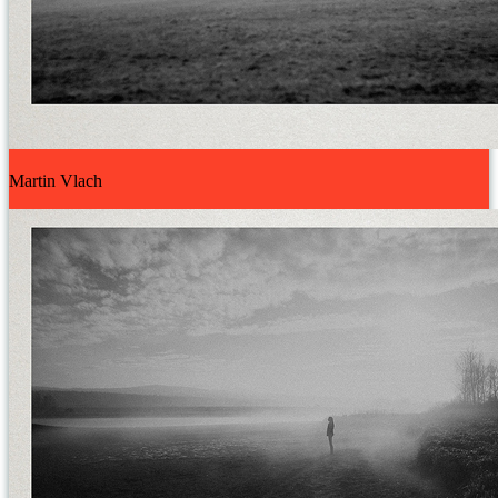
Martin Vlach