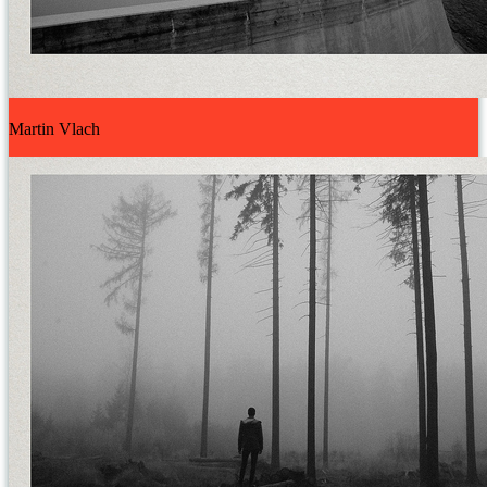
Martin Vlach