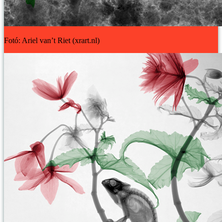
Fotó: Ariel van’t Riet (xrart.nl)