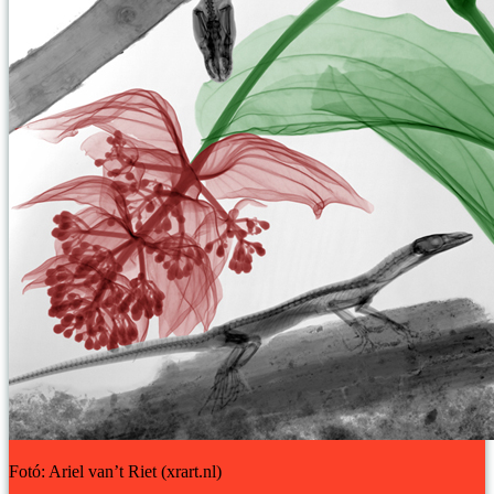
Fotó: Ariel van’t Riet (xrart.nl)