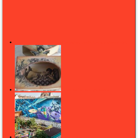
Állattájképek: csodás állatok, elképesztő tájak
Ha kihúztad az utolsó gyufaszálat
Marha jó: A szürke marha vacsorája