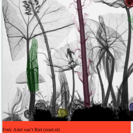
Fotó: Ariel van’t Riet (xrart.nl)