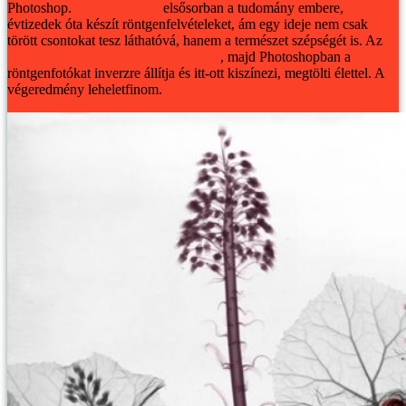
Photoshop.
Arie van’t Riet
elsősorban a tudomány embere,
évtizedek óta készít röntgenfelvételeket, ám egy ideje nem csak
törött csontokat tesz láthatóvá, hanem a természet szépségét is. Az
ezüst-bromid negatívokat digitalizálja
, majd Photoshopban a
röntgenfotókat inverzre állítja és itt-ott kiszínezi, megtölti élettel. A
végeredmény leheletfinom.