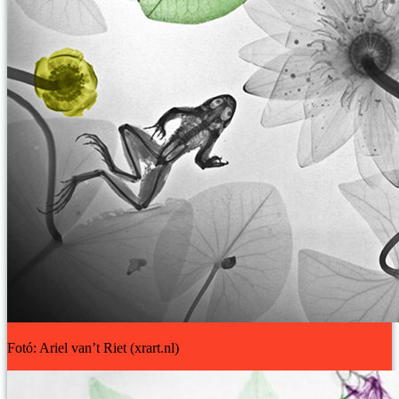
Fotó: Ariel van’t Riet (xrart.nl)