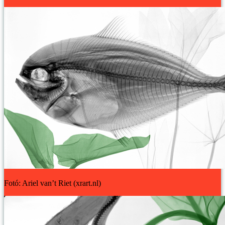
Fotó: Ariel van’t Riet (xrart.nl)