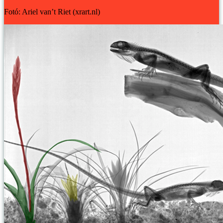
Fotó: Ariel van’t Riet (xrart.nl)