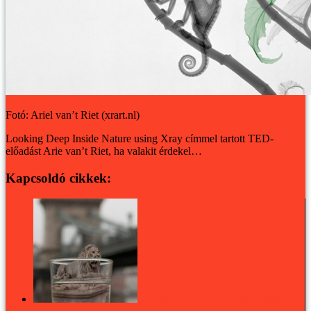
Fotó: Ariel van’t Riet (xrart.nl)
Looking Deep Inside Nature using Xray címmel tartott TED-
előadást Arie van’t Riet, ha valakit érdekel…
Kapcsoldó cikkek:
Egy pohár vizet át a világ - Budapesti kitérő