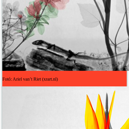
Fotó: Ariel van’t Riet (xrart.nl)