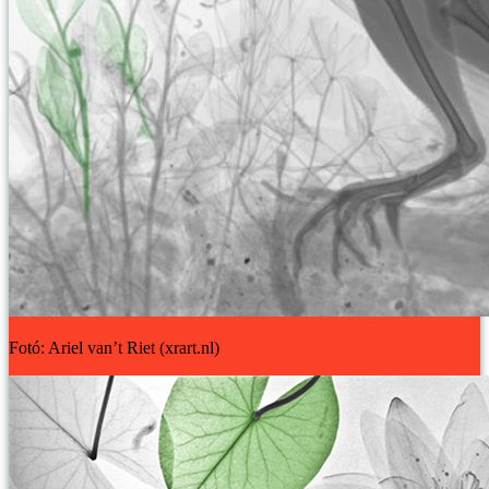
Fotó: Ariel van’t Riet (xrart.nl)