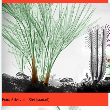
Fotó: Ariel van’t Riet (xrart.nl)