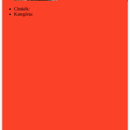
Címkék:
fotó
Kategória:
ART