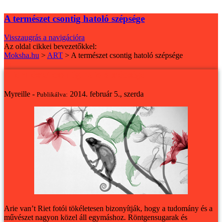
A természet csontig hatoló szépsége
Visszaugrás a navigációra
Az oldal cikkei bevezetőkkel:
Moksha.hu
>
ART
>
A természet csontig hatoló szépsége
A természet csontig hatoló szépsége
Myreille -
2014. február 5., szerda
Publikálva:
Arie van’t Riet fotói tökéletesen bizonyítják, hogy a tudomány és a
művészet nagyon közel áll egymáshoz. Röntgensugarak és