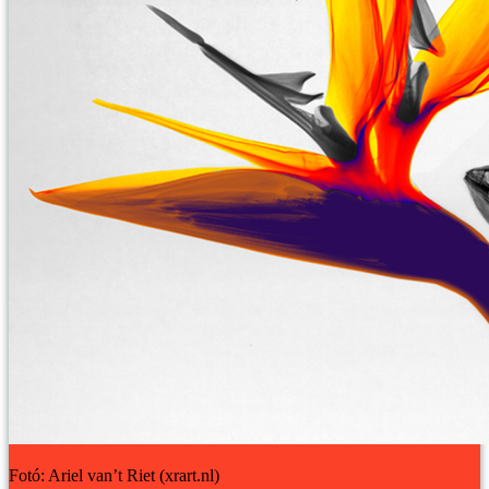
Fotó: Ariel van’t Riet (xrart.nl)