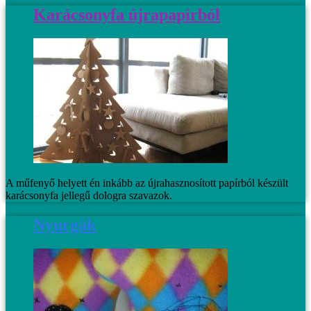
Karácsonyfa újrapapírból
A műfenyő helyett én inkább az újrahasznosított papírból készült
karácsonyfa jellegű dologra szavazok.
Nyurgák