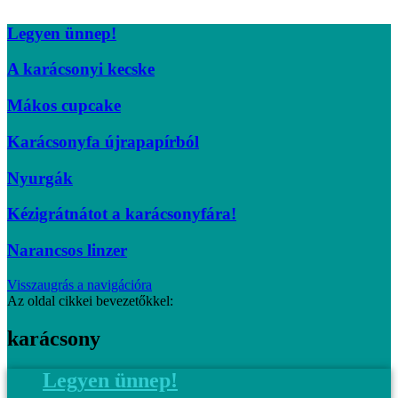
Legyen ünnep!
A karácsonyi kecske
Mákos cupcake
Karácsonyfa újrapapírból
Nyurgák
Kézigrátnátot a karácsonyfára!
Narancsos linzer
Visszaugrás a navigációra
Az oldal cikkei bevezetőkkel:
karácsony
Legyen ünnep!