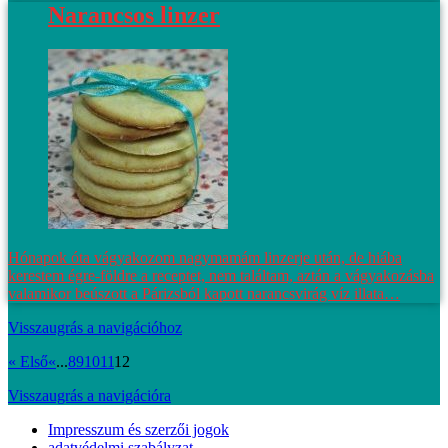
Narancsos linzer
Hónapok óta vágyakozom nagymamám linzerje után, de hiába
kerestem égre-földre a receptet, nem találtam, aztán a vágyakozásba
valamikor beúszott a Párizsból kapott narancsvirág víz illata…
Visszaugrás a navigációhoz
« Első
«
...
8
9
10
11
12
Visszaugrás a navigációra
Impresszum és szerzői jogok
adatvédelmi szabályzat