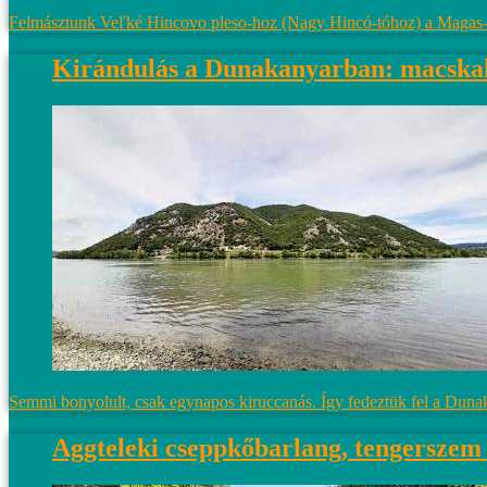
Felmásztunk Veľké Hincovo pleso-hoz (Nagy Hincó-tóhoz) a Magas-Tá
Kirándulás a Dunakanyarban: macskal
Semmi bonyolult, csak egynapos kiruccanás. Így fedeztük fel a Duna
Aggteleki cseppkőbarlang, tengerszem é