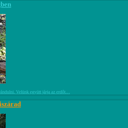
gben
ándulni. Velünk együtt járja az erdőt…
iszárad