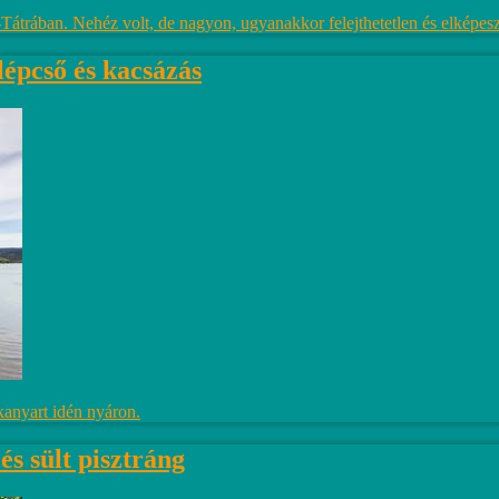
trában. Nehéz volt, de nagyon, ugyanakkor felejthetetlen és elképes
épcső és kacsázás
kanyart idén nyáron.
s sült pisztráng