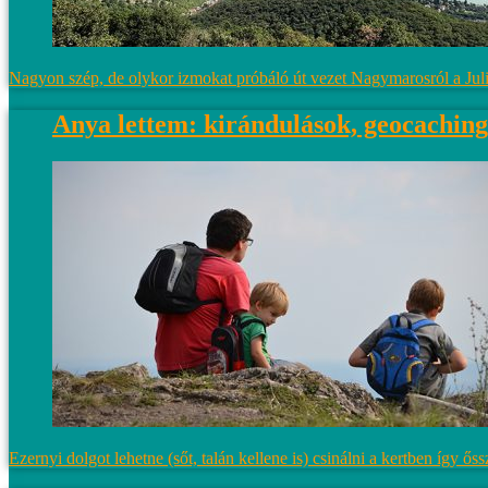
Nagyon szép, de olykor izmokat próbáló út vezet Nagymarosról a Julia
Anya lettem: kirándulások, geocaching
Ezernyi dolgot lehetne (sőt, talán kellene is) csinálni a kertben így ős