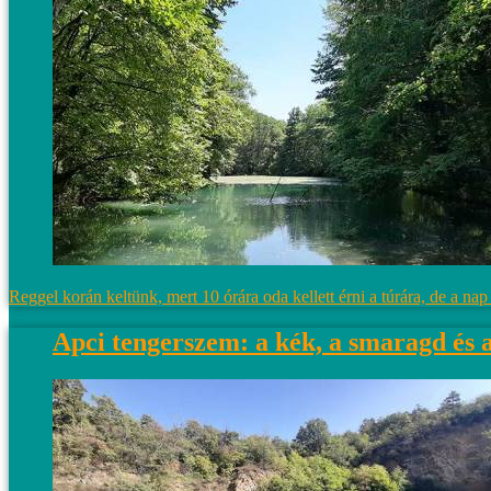
Reggel korán keltünk, mert 10 órára oda kellett érni a túrára, de a na
Apci tengerszem: a kék, a smaragd és 