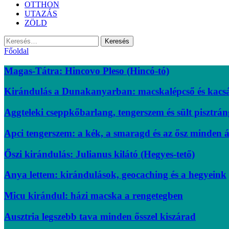
OTTHON
UTAZÁS
ZÖLD
Keresés:
Főoldal
Magas-Tátra: Hincovo Pleso (Hincó-tó)
Kirándulás a Dunakanyarban: macskalépcső és kacs
Aggteleki cseppkőbarlang, tengerszem és sült pisztrán
Apci tengerszem: a kék, a smaragd és az ősz minden 
Őszi kirándulás: Julianus kilátó (Hegyes-tető)
Anya lettem: kirándulások, geocaching és a hegyeink
Micu kirándul: házi macska a rengetegben
Ausztria legszebb tava minden ősszel kiszárad