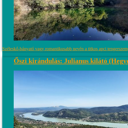
Széleskő-bányató vagy romantikusabb nevén a titkos apci tengerszem,
Őszi kirándulás: Julianus kilátó (Hegye