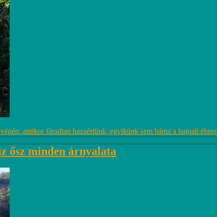
p végén, amikor fáradtan hazaértünk, egyikünk sem bánta a hajnali ébres
az ősz minden árnyalata