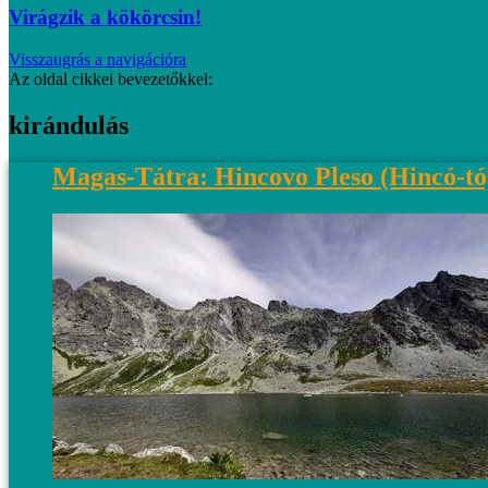
Virágzik a kökörcsin!
Visszaugrás a navigációra
Az oldal cikkei bevezetőkkel:
kirándulás
Magas-Tátra: Hincovo Pleso (Hincó-tó