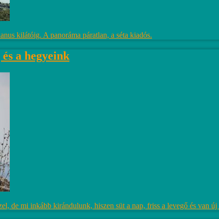
nus kilátóig. A panoráma páratlan, a séta kiadós.
 és a hegyeink
szel, de mi inkább kirándulunk, hiszen süt a nap, friss a levegő és van ú