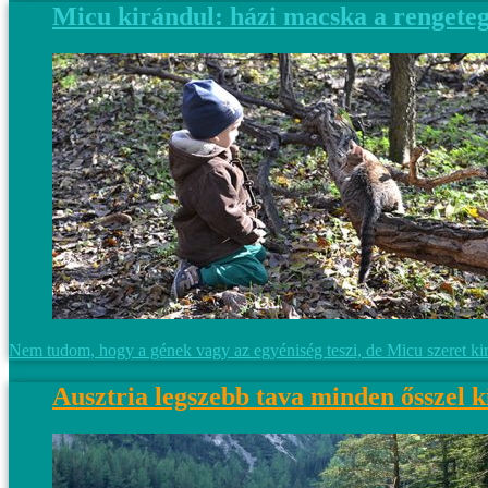
Micu kirándul: házi macska a rengete
Nem tudom, hogy a gének vagy az egyéniség teszi, de Micu szeret kir
Ausztria legszebb tava minden ősszel k