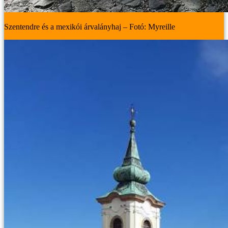
Szentendre és a mexikói árvalányhaj – Fotó: Myreille