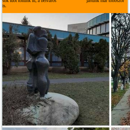
sok időt töltünk itt, a belváros
minden utcáján
jártunk már többször
is.