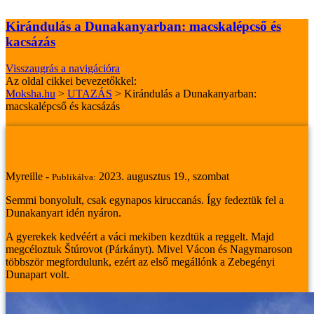
Kirándulás a Dunakanyarban: macskalépcső és
kacsázás
Visszaugrás a navigációra
Az oldal cikkei bevezetőkkel:
Moksha.hu
>
UTAZÁS
>
Kirándulás a Dunakanyarban:
macskalépcső és kacsázás
Kirándulás a Dunakanyarban: macskalépcső és
kacsázás
Myreille -
2023. augusztus 19., szombat
Publikálva:
Semmi bonyolult, csak egynapos kiruccanás. Így fedeztük fel a
Dunakanyart idén nyáron.
A gyerekek kedvéért a váci mekiben kezdtük a reggelt. Majd
megcéloztuk Štúrovot (Párkányt). Mivel Vácon és Nagymaroson
többször megfordulunk, ezért az első megállónk a Zebegényi
Dunapart volt.