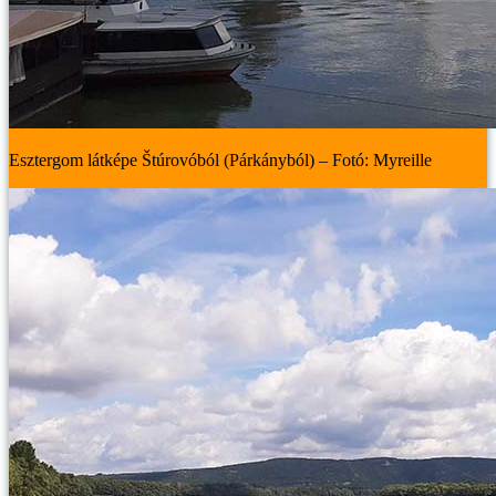
Esztergom látképe Štúrovóból (Párkányból) – Fotó: Myreille