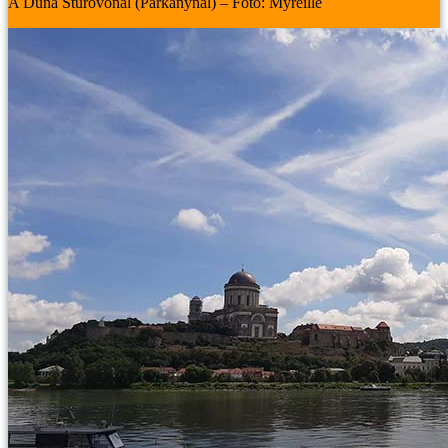
A Duna Štúrovonál (Párkánynál) – Fotó: Myreille