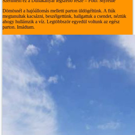
Szerintem ez a Dunakanyar legszebb része – Fotó: Myreille
Dömösnél a hajóállomás melletti parton üldögéltünk. A fiúk
megtanultak kacsázni, beszélgettünk, hallgattuk a csendet, néztük
ahogy hullámzik a víz. Legtöbbször egyedül voltunk az egész
parton. Imádtam.