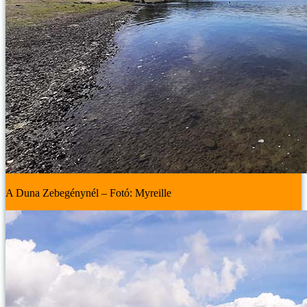
A Duna Zebegénynél – Fotó: Myreille