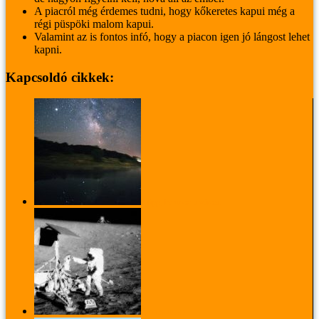
A piacról még érdemes tudni, hogy kőkeretes kapui még a
régi püspöki malom kapui.
Valamint az is fontos infó, hogy a piacon igen jó lángost lehet
kapni.
Kapcsoldó cikkek:
3 tipp, ha unod a várost
A nagy utazó