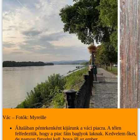
Vác – Fotók: Myreille
Általában péntekenként kijárunk a váci piacra. A télen
felfedeztük, hogy a piac fáin baglyok laknak. Kedvelem őket,
de nagyon figyelni kell, hova áll az ember.