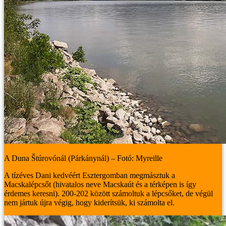
A Duna Štúrovónál (Párkánynál) – Fotó: Myreille
A tízéves Dani kedvéért Esztergomban megmásztuk a
Macskalépcsőt (hivatalos neve Macskaút és a térképen is így
érdemes keresni). 200-202 között számoltuk a lépcsőket, de végül
nem jártuk újra végig, hogy kiderítsük, ki számolta el.