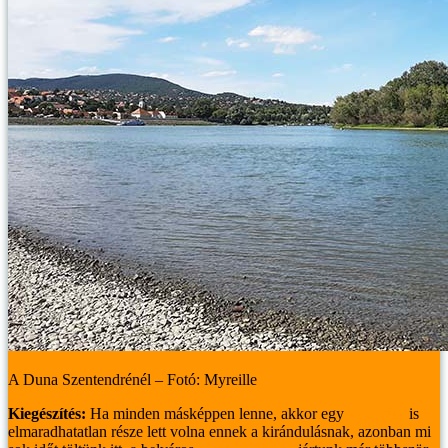
A Duna Szentendrénél – Fotó: Myreille
Kiegészítés:
Ha minden másképpen lenne, akkor egy
váci séta
is
elmaradhatatlan része lett volna ennek a kirándulásnak, azonban mi