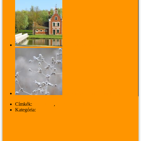
Úrinő a tehenek fölött – Dég titkai
Kopogtat a tél: zúzmara a csipkebogyón
Címkék:
kirándulás
,
magyarország
Kategória:
UTAZÁS