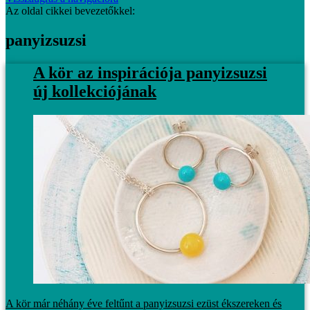
Az oldal cikkei bevezetőkkel:
panyizsuzsi
A kör az inspirációja panyizsuzsi
új kollekciójának
A kör már néhány éve feltűnt a panyizsuzsi ezüst ékszereken és