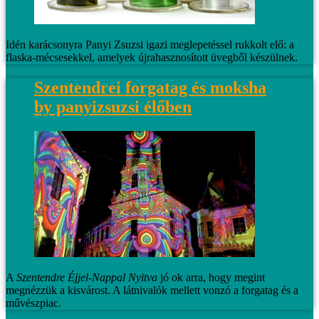
Idén karácsonyra Panyi Zsuzsi igazi meglepetéssel rukkolt elő: a
flaska-mécsesekkel, amelyek újrahasznosított üvegből készülnek.
Szentendrei forgatag és moksha
by panyizsuzsi élőben
A
Szentendre Éjjel-Nappal Nyitva
jó ok arra, hogy megint
megnézzük a kisvárost. A látnivalók mellett vonzó a forgatag és a
művészpiac.