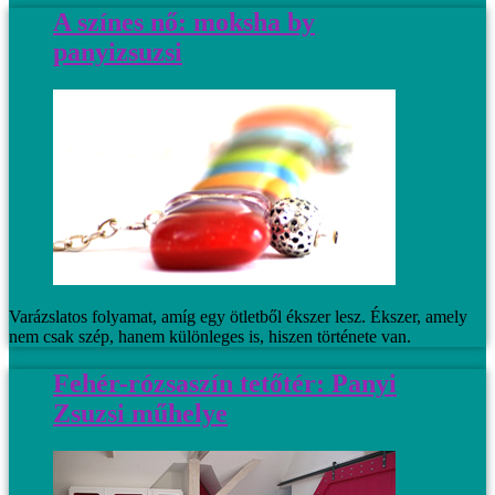
A színes nő: moksha by
panyizsuzsi
Varázslatos folyamat, amíg egy ötletből ékszer lesz. Ékszer, amely
nem csak szép, hanem különleges is, hiszen története van.
Fehér-rózsaszín tetőtér: Panyi
Zsuzsi műhelye