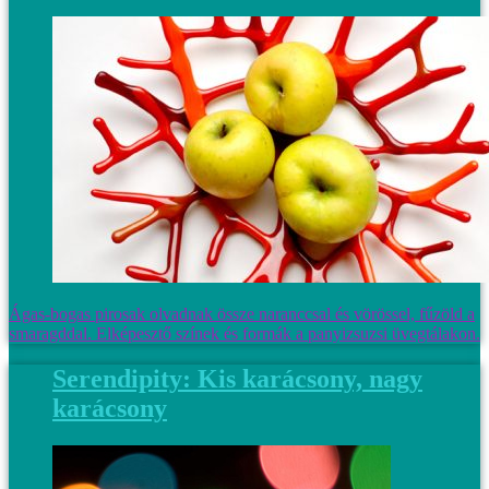
Ágas-bogas pirosak olvadnak össze naranccsal és vörössel, fűzöld a
smaragddal. Elképesztő színek és formák a panyizsuzsi üvegtálakon.
Serendipity: Kis karácsony, nagy
karácsony