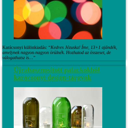
Karácsonyi különkiadás:
“Kedves Jézuska! Íme, 13+1 ajándék,
amelynek nagyon-nagyon örülnék. Hozhatod az összeset, de
válogathatsz is…”
Újrahasznosított palackokból
karácsonyi design-tárgyak