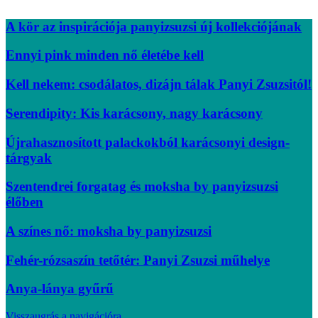
A kör az inspirációja panyizsuzsi új kollekciójának
Ennyi pink minden nő életébe kell
Kell nekem: csodálatos, dizájn tálak Panyi Zsuzsitól!
Serendipity: Kis karácsony, nagy karácsony
Újrahasznosított palackokból karácsonyi design-
tárgyak
Szentendrei forgatag és moksha by panyizsuzsi
élőben
A színes nő: moksha by panyizsuzsi
Fehér-rózsaszín tetőtér: Panyi Zsuzsi műhelye
Anya-lánya gyűrű
Visszaugrás a navigációra