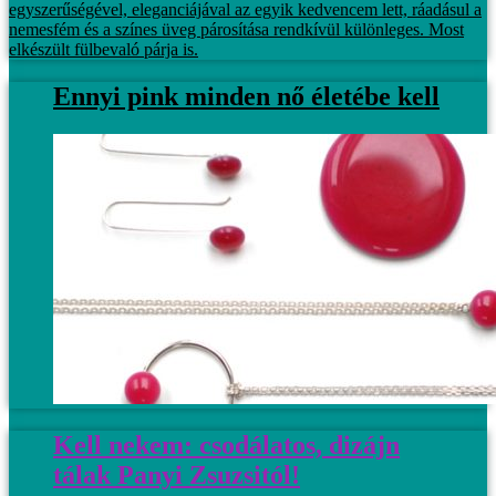
egyszerűségével, eleganciájával az egyik kedvencem lett, ráadásul a
nemesfém és a színes üveg párosítása rendkívül különleges. Most
elkészült fülbevaló párja is.
Ennyi pink minden nő életébe kell
Kell nekem: csodálatos, dizájn
tálak Panyi Zsuzsitól!