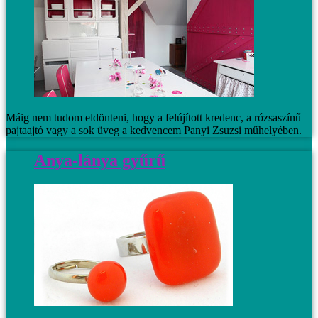
Máig nem tudom eldönteni, hogy a felújított kredenc, a rózsaszínű
pajtaajtó vagy a sok üveg a kedvencem Panyi Zsuzsi műhelyében.
Anya-lánya gyűrű