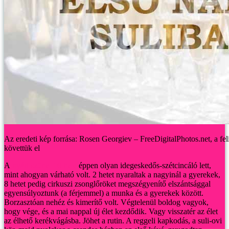
Az eredeti kép forrása: Rosen Georgiev – FreeDigitalPhotos.net, a fel
követtük el
A
nyári szünet 10 hete
éppen olyan idegeskedős-szétcincáló lett,
mint ahogyan várható volt. 2 hetet nyaraltak a nagyinál a gyerekek,
8 hetet pedig cirkuszi zsonglőröket megszégyenítő elszántsággal
egyensúlyoztunk (a férjemmel) a munka és a gyerekek között.
Borzasztóan nehéz és kimerítő volt. Végtelenül boldog vagyok,
hogy vége, és a mai nappal új élet kezdődik. Vagy visszatér az élet
az élhető kerékvágásba.
Jöhet a rutin. A reggeli kapkodás, a suli-ovi