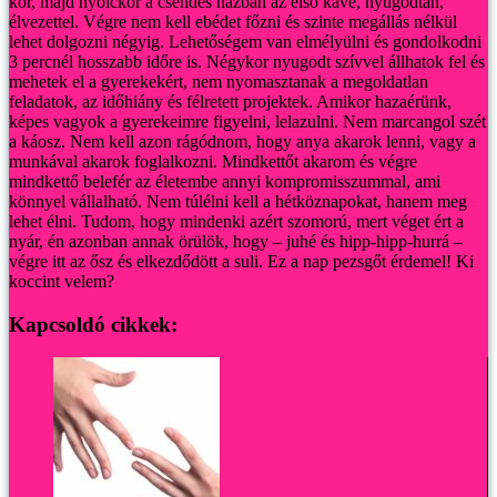
kör, majd nyolckor a csendes házban az első kávé, nyugodtan,
élvezettel. Végre nem kell ebédet főzni és szinte megállás nélkül
lehet dolgozni négyig. Lehetőségem van elmélyülni és gondolkodni
3 percnél hosszabb időre is.
Négykor nyugodt szívvel állhatok fel és
mehetek el a gyerekekért, nem nyomasztanak a megoldatlan
feladatok, az időhiány és félretett projektek. Amikor hazaérünk,
képes vagyok a gyerekeimre figyelni, lelazulni. Nem marcangol szét
a káosz. Nem kell azon rágódnom, hogy anya akarok lenni, vagy a
munkával akarok foglalkozni. Mindkettőt akarom és végre
mindkettő belefér az életembe annyi kompromisszummal, ami
könnyel vállalható.
Nem túlélni kell a hétköznapokat, hanem meg
lehet élni.
Tudom, hogy mindenki azért szomorú, mert véget ért a
nyár, én azonban annak örülök, hogy – juhé és hipp-hipp-hurrá –
végre itt az ősz és elkezdődött a suli. Ez a nap pezsgőt érdemel! Ki
koccint velem?
Kapcsoldó cikkek: