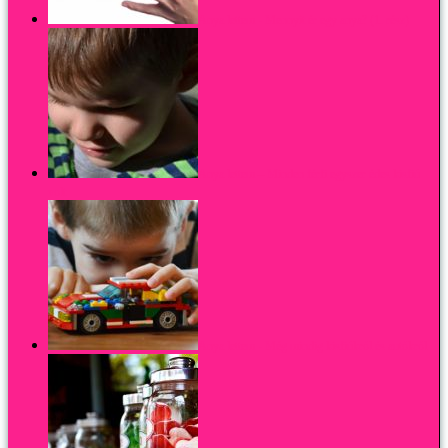
Anya lettem - Mennyit ér egy anya? (1. rész)
Anya lettem – Minden férfi egyszer édes kisfiú
volt
Anya lettem - Még mindig kisfiúkról és autókról