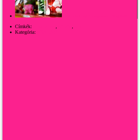
Találkozások régi önmagammal - Blog/2004
Címkék:
anya lettem
,
kölyök
,
suli
Kategória:
CSALÁD