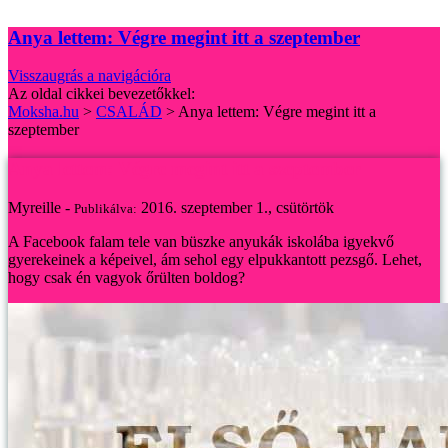
Anya lettem: Végre megint itt a szeptember
Visszaugrás a navigációra
Az oldal cikkei bevezetőkkel:
Moksha.hu
>
CSALÁD
>
Anya lettem: Végre megint itt a
szeptember
Anya lettem: Végre megint itt a szeptember
Myreille -
2016. szeptember 1., csütörtök
Publikálva:
A Facebook falam tele van büszke anyukák iskolába igyekvő
gyerekeinek a képeivel, ám sehol egy elpukkantott pezsgő. Lehet,
hogy csak én vagyok őrülten boldog?