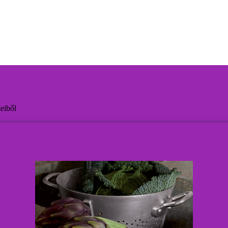
eiből