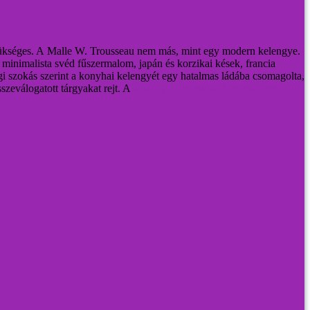
ükséges.
A Malle W. Trousseau nem más, mint egy modern kelengye.
minimalista svéd fűszermalom, japán és korzikai kések, francia
gi szokás szerint a konyhai kelengyét egy hatalmas ládába csomagolta,
zeválogatott tárgyakat rejt.
A
Malle W. Trousseau konyhai szett