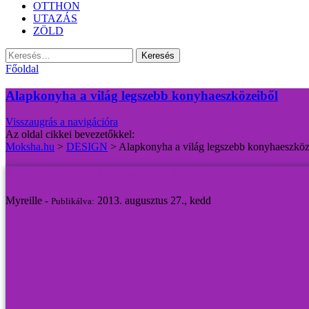
OTTHON
UTAZÁS
ZÖLD
Keresés:
Főoldal
Alapkonyha a világ legszebb konyhaeszközeiből
Visszaugrás a navigációra
Az oldal cikkei bevezetőkkel:
Moksha.hu
>
DESIGN
>
Alapkonyha a világ legszebb konyhaeszköz
Alapkonyha a világ legszebb konyhaeszközeiből
Myreille -
2013. augusztus 27., kedd
Publikálva: