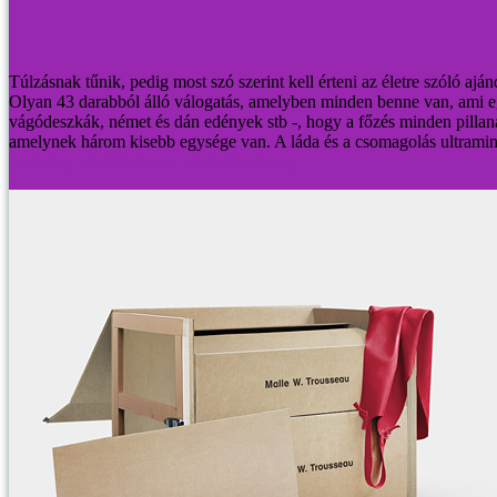
Túlzásnak tűnik, pedig most szó szerint kell érteni az életre szóló a
Olyan 43 darabból álló válogatás, amelyben minden benne van, ami egy
vágódeszkák, német és dán edények stb -, hogy a főzés minden pillana
amelynek három kisebb egysége van. A láda és a csomagolás ultraminima
kizárólag a MOMA-ban vásárolható meg.