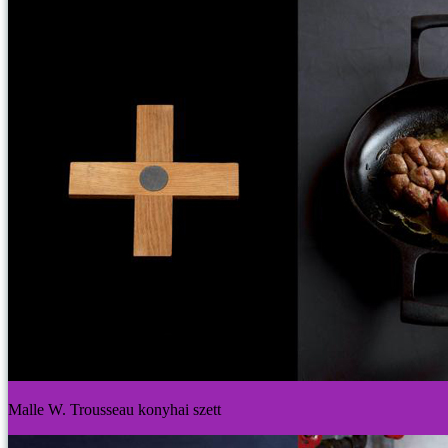
Malle W. Trousseau konyhai szett