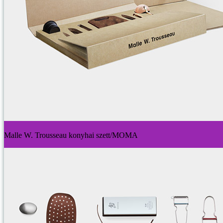
Malle W. Trousseau konyhai szett/MOMA