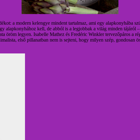
jándékot: a modern kelengye mindent tartalmaz, ami egy alapkonyhába sz
 alapkonyhához kell, de abból is a legjobbak a világ minden tájáról – 
ta öröm legyen. Isabelle Mathez és Fredéric Winkler tervezőpáros a ré
lista, első pillanatban nem is sejteni, hogy milyen szép, gondosan öss